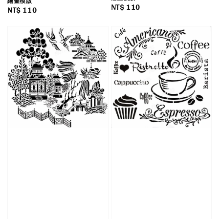
繪畫模版
Regular
NT$ 110
Regular
NT$ 110
price
price