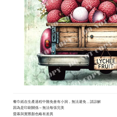
餐巾紙在生產過程中難免會有小洞，無法避免，請諒解
因為是印刷關係～無法每張完美
螢幕與實際顏色略有差異