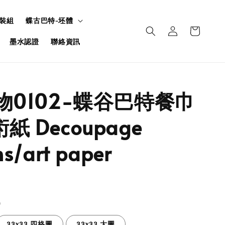
裝組
蝶古巴特-坯體
墨水認證
聯絡資訊
食物0102-蝶谷巴特餐巾
紙 Decoupage
s/art paper
33x33 四格圖
33x33 大圖