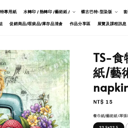
特專用紙
水轉印 / 熱轉印 /藝術紙 /
蝶古巴特-型染版
套
組
促銷商品/瑕疵品/庫存品清倉
作品分享區
展覽及課程訊息
TS-
紙/藝術
napkin
Regular
NT$ 15
price
餐巾紙/藝術紙 (單張)
22.5x22.5