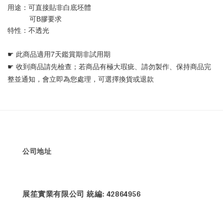
用途：可直接貼非白底坯體 
           可B膠要求
特性：不透光
☛ 
此商品適用7天鑑賞期非試用期
☛ 
收到商品請先檢查；若商品有極大瑕疵、請勿製作、保持商品完
整並通知，會立即為您處理，可選擇換貨或退款
公司地址
展笙實業有限公司 統編: 42864956