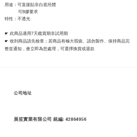
用途：可直接貼非白底坯體 
           可B膠要求
特性：不透光
☛ 
此商品適用7天鑑賞期非試用期
☛ 
收到商品請先檢查；若商品有極大瑕疵、請勿製作、保持商品完
整並通知，會立即為您處理，可選擇換貨或退款
公司地址
展笙實業有限公司 統編: 42864956