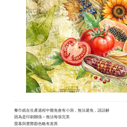
餐巾紙在生產過程中難免會有小洞，無法避免，請諒解
因為是印刷關係～無法每張完美
螢幕與實際顏色略有差異