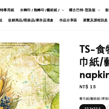
特專用紙
水轉印 / 熱轉印 /藝術紙 /
蝶古巴特-型染版
套
組
促銷商品/瑕疵品/庫存品清倉
作品分享區
展覽及課程訊息
TS-
巾紙/藝
napkin
Regular
NT$ 15
price
餐巾紙/藝術紙 (單張)
22.5x22.5