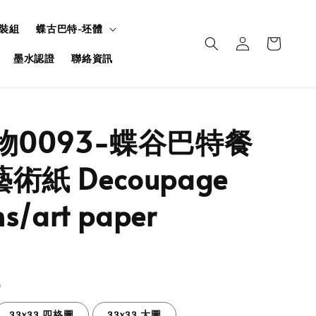
裝組
蝶古巴特-坯體
墨水認證
聯絡資訊
食物0093-蝶谷巴特餐
術紙 Decoupage
s/art paper
33x33 四格圖
33x33 大圖