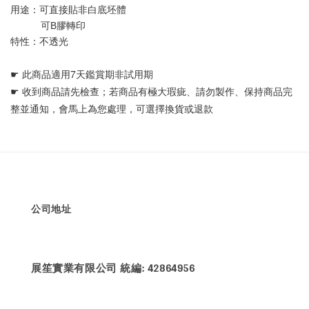
用途：可直接貼非白底坯體 
           可B膠轉印
特性：不透光
☛ 
此商品適用7天鑑賞期非試用期
☛ 
收到商品請先檢查；若商品有極大瑕疵、請勿製作、保持商品完
整並通知，會馬上為您處理，可選擇換貨或退款
公司地址
展笙實業有限公司 統編: 42864956