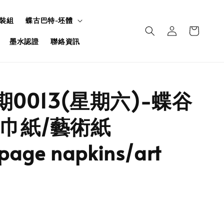
裝組
蝶古巴特-坯體
墨水認證
聯絡資訊
期0013(星期六)-蝶谷
巾紙/藝術紙
page napkins/art