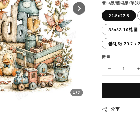
餐巾紙/藝術紙 (單張)
22.5x22.5
33x33 16格圖
藝術紙 29.7 x 2
數量
1
/7
分享