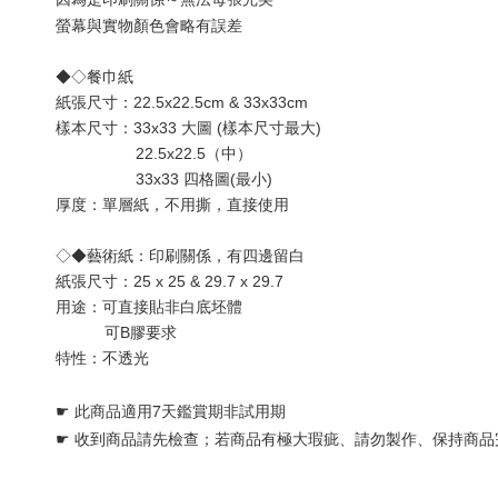
與實物顏色會略有誤差
螢幕
◆◇餐巾紙
紙張尺寸：22.5x22.5cm & 33x33cm
樣本尺寸：33x33 大圖 (樣本尺寸最大) 
                  22.5x22.5（中）
                  33x33 四格圖(最小)
厚度：單層
紙
，不用撕，直接使用
◇◆藝術紙：印刷關係，有四邊留白
紙張尺寸：25 x 25 & 29.7 x 29.7
用途：可直接貼非白底坯體 
           可B膠要求
特性：不透光
☛ 
此商品適用7天鑑賞期非試用期
☛ 
收到商品請先檢查；若商品有極大瑕疵、請勿製作、保持商品