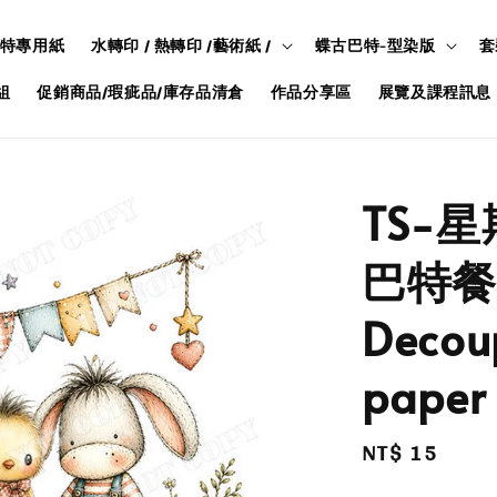
特專用紙
水轉印 / 熱轉印 /藝術紙 /
蝶古巴特-型染版
套
組
促銷商品/瑕疵品/庫存品清倉
作品分享區
展覽及課程訊息
TS-星
巴特餐
Decou
paper
Regular
NT$ 15
price