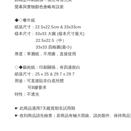
與實物顏色會略有誤差
螢幕
◆◇餐巾紙
紙張尺寸：22.5x22.5cm & 33x33cm
樣本尺寸：33x33 大圖 (樣本尺寸最大) 
                  22.5x22.5（中）
                  33x33 四格圖(最小)
厚度：單層
紙
，不用撕，直接使用
◇◆藝術紙：印刷關係，有四邊留白
紙張尺寸：25 x 25 & 29.7 x 29.7
用途：可直接貼非白底坯體 
           可B膠要求
特性：不透光
☛ 
此商品適用7天鑑賞期非試用期
☛ 
收到商品請先檢查；若商品有極大瑕疵、請勿製作、保持商品