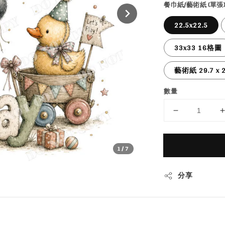
餐巾紙/藝術紙 (單張)
22.5x22.5
33x33 16格圖
藝術紙 29.7 x 2
數量
1
/7
分享