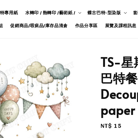
特專用紙
水轉印 / 熱轉印 /藝術紙 /
蝶古巴特-型染版
套
組
促銷商品/瑕疵品/庫存品清倉
作品分享區
展覽及課程訊息
TS-星
巴特餐
Decou
paper
Regular
NT$ 15
price