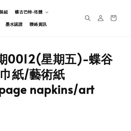
裝組
蝶古巴特-坯體
墨水認證
聯絡資訊
期0012(星期五)-蝶谷
巾紙/藝術紙
page napkins/art