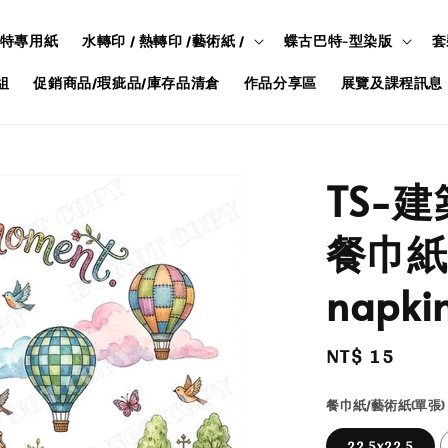
特專用紙
水轉印 / 熱轉印 /藝術紙 /
蝶古巴特-型染版
套
組
促銷商品/瑕疵品/庫存品清倉
作品分享區
展覽及課程訊息
TS-
餐巾紙/
napkin
Regular
NT$ 15
price
餐巾紙/藝術紙(單張)
22.5x22.5