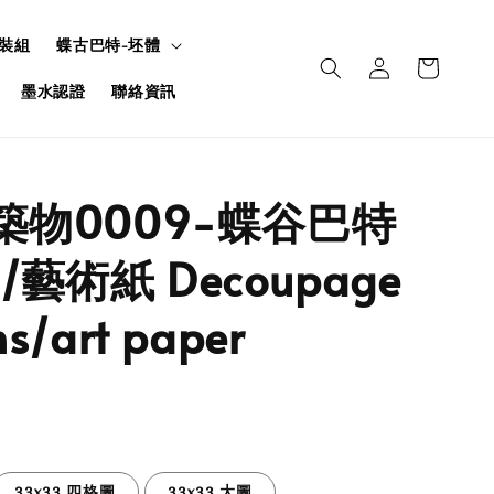
裝組
蝶古巴特-坯體
墨水認證
聯絡資訊
建築物0009-蝶谷巴特
藝術紙 Decoupage
s/art paper
33x33 四格圖
33x33 大圖