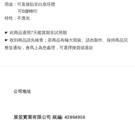
用途：可直接貼非白底坯體 
           可B膠轉印
特性：不透光
☛ 
此商品適用7天鑑賞期非試用期
☛ 
收到商品請先檢查；若商品有極大瑕疵、請勿製作、保持商品完
整並通知，會馬上為您處理，可選擇換貨或退款
公司地址
展笙實業有限公司 統編: 42864956