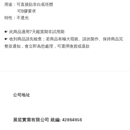
用途：可直接貼非白底坯體 
           可B膠要求
特性：不透光
☛ 
此商品適用7天鑑賞期非試用期
☛ 
收到商品請先檢查；若商品有極大瑕疵、請勿製作、保持商品完
整並通知，會立即為您處理，可選擇換貨或退款
公司地址
展笙實業有限公司 統編: 42864956