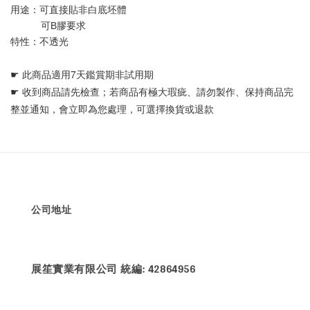
用途：可直接貼非白底坯體 
           可B膠要求
特性：不透光
☛ 
此商品適用7天鑑賞期非試用期
☛ 
收到商品請先檢查；若商品有極大瑕疵、請勿製作、保持商品完
整並通知，會立即為您處理，可選擇換貨或退款
公司地址
展笙實業有限公司 統編: 42864956