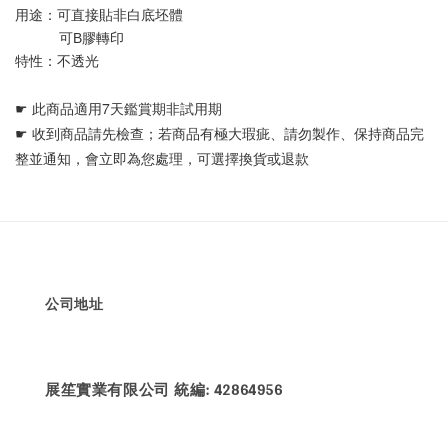
用途：可直接貼非白底坯體 
           可B膠轉印
特性：不透光
☛ 
此商品適用7天鑑賞期非試用期
☛ 
收到商品請先檢查；若商品有極大瑕疵、請勿製作、保持商品完
整並通知，會立即為您處理，可選擇換貨或退款
公司地址
展笙實業有限公司 統編: 42864956