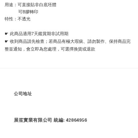
用途：可直接貼非白底坯體 
           可B膠轉印
特性：不透光
☛ 
此商品適用7天鑑賞期非試用期
☛ 
收到商品請先檢查；若商品有極大瑕疵、請勿製作、保持商品完
整並通知，會立即為您處理，可選擇換貨或退款
公司地址
展笙實業有限公司 統編: 42864956