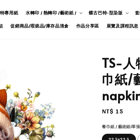
特專用紙
水轉印 / 熱轉印 /藝術紙 /
蝶古巴特-型染版
套
組
促銷商品/瑕疵品/庫存品清倉
作品分享區
展覽及課程訊息
TS-
巾紙/藝
napkin
Regular
NT$ 15
price
餐巾紙 / 藝術紙(單張
22.5x22.5