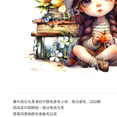
餐巾紙在生產過程中難免會有小洞，無法避免，請諒解
因為是印刷關係～無法每張完美
會略有誤差
螢幕與實物顏色