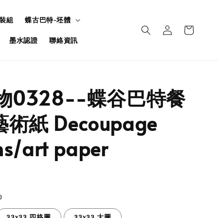
裝組
蝶古巴特-坯體
墨水認證
聯絡資訊
人物0328--蝶谷巴特餐
術紙 Decoupage
s/art paper
)
33x33 四格圖
33x33 大圖