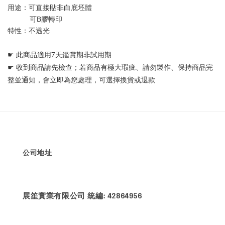
用途：可直接貼非白底坯體 
           可B膠轉印
特性：不透光
☛ 
此商品適用7天鑑賞期非試用期
☛ 
收到商品請先檢查；若商品有極大瑕疵、請勿製作、保持商品完
整並通知，會立即為您處理，可選擇換貨或退款
公司地址
展笙實業有限公司 統編: 42864956