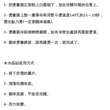
1- 把燙畫膜正面朝上白墨朝下，放在坯體印製的位置上。
2- 燙畫膜上墊一層薄布再用熨斗燙溫度140℃約15～20秒，
需出點力燙(一定要關掉蒸氣)。
3- 燙畫膜冷卻後輕輕撕開，如有未密合處請再重新燙過。
4- 撕掉燙畫膜後，請再讓燙一次，就完成了。
★水晶貼使用方式
1- 剪下所需的圖片。
2- 清潔坯體表面。
3- 撕掉底膜，平放至坯體。
4- 用力按壓。