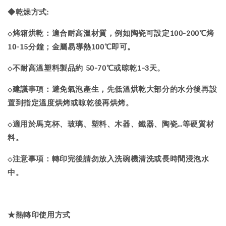
◆乾燥方式:
烤箱烘乾：適合耐高溫材質，例如陶瓷可設定100-200℃烤
◇
10-15分鐘；金屬易導熱100℃即可。
不耐高溫塑料製品約 50-70℃或晾乾1-3天。
◇
建議事項：避免氣泡產生，先低溫烘乾大部分的水分後再設
◇
置到指定溫度烘烤或晾乾後再烘烤。
適用於馬克杯、玻璃、塑料、木器、鐵器、陶瓷…等硬質材
◇
料。
注意事項：轉印完後請勿放入洗碗機清洗或長時間浸泡水
◇
中。
★熱轉印使用方式