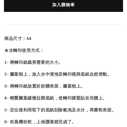
加入購物車
商品尺寸：A4
★水轉印使用方式：
1- 將轉印紙裁剪需要的大小。
2- 圖案朝上，放入水中浸泡至轉印模與底紙自然滑動。
3- 將轉印紙放置於胚體表面，圖案朝上。
4- 輕壓圖案緩慢拉開底紙，使轉印膜緊貼在坯體上。
5- 定位後利用取下的底紙刮除氣泡及水分，再擦乾表面。
6- 吹風機吹乾，上保護漆就完成了。