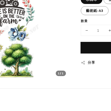
藝術紙-A3
數量
分享
1
/1