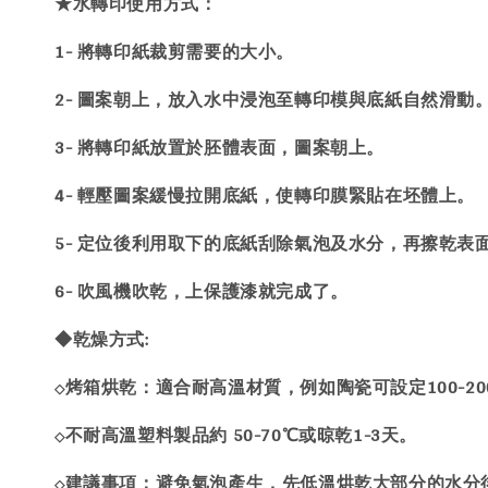
★水轉印使用方式：
1- 將轉印紙裁剪需要的大小。
2- 圖案朝上，放入水中浸泡至轉印模與底紙自然滑動
3- 將轉印紙放置於胚體表面，圖案朝上。
4- 輕壓圖案緩慢拉開底紙，使轉印膜緊貼在坯體上。
5- 定位後利用取下的底紙刮除氣泡及水分，再擦乾表
6- 吹風機吹乾，上保護漆就完成了。
◆乾燥方式:
烤箱烘乾：適合耐高溫材質，例如陶瓷可設定100-200
◇
不耐高溫塑料製品約 50-70℃或晾乾1-3天。
◇
建議事項：避免氣泡產生，先低溫烘乾大部分的水分
◇