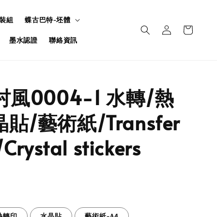
裝組
蝶古巴特-坯體
墨水認證
聯絡資訊
村風0004-1 水轉/熱
貼/藝術紙/Transfer
Crystal stickers
熱轉印
水晶貼
藝術紙-A4