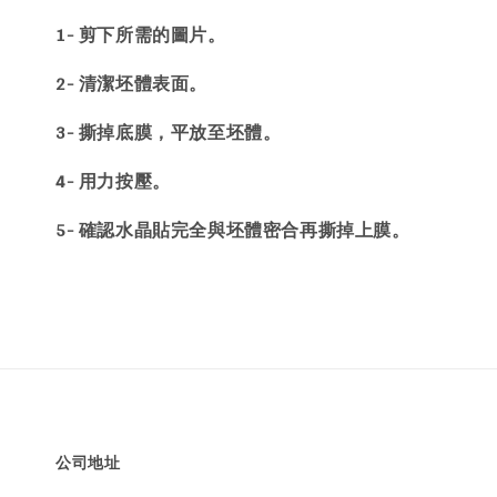
1- 剪下所需的圖片。
2- 清潔坯體表面。
3- 撕掉底膜，平放至坯體。
4- 用力按壓。
5- 確認水晶貼完全與坯體密合再撕掉上膜。
公司地址