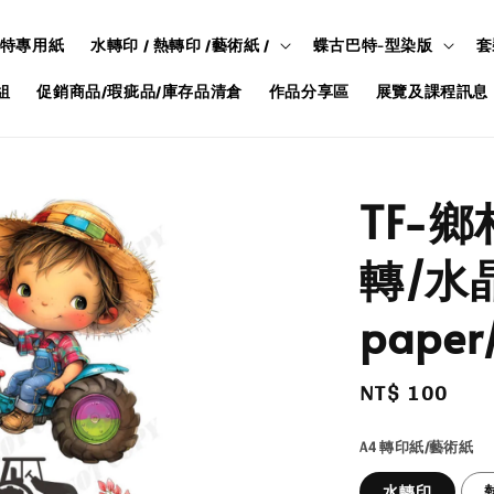
特專用紙
水轉印 / 熱轉印 /藝術紙 /
蝶古巴特-型染版
套
組
促銷商品/瑕疵品/庫存品清倉
作品分享區
展覽及課程訊息
TF-鄉
轉/水晶
paper/
Regular
NT$ 100
price
A4 轉印紙/藝術紙
水轉印