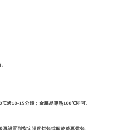
。
面。
℃烤10-15分鐘；金屬易導熱100℃即可。
後再設置到指定溫度烘烤或晾乾後再烘烤。