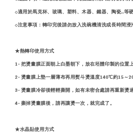
適用於馬克杯、玻璃、塑料、木器、鐵器、陶瓷…等
◇
注意事項：轉印完後請勿放入洗碗機清洗或長時間浸
◇
★熱轉印使用方式
1- 把燙畫膜正面朝上白墨朝下，放在坯體印製的位置
2- 燙畫膜上墊一層薄布再用熨斗燙溫度140℃約15～
3- 燙畫膜冷卻後輕輕撕開，如有未密合處請再重新燙
4- 撕掉燙畫膜後，請再讓燙一次，就完成了。
★水晶貼使用方式