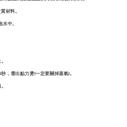
硬質材料。
泡水中。
上。
20秒，需出點力燙(一定要關掉蒸氣)。
過。