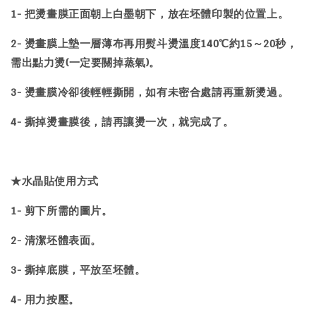
1- 把燙畫膜正面朝上白墨朝下，放在坯體印製的位置上。
2- 燙畫膜上墊一層薄布再用熨斗燙溫度140℃約15～20秒，
需出點力燙(一定要關掉蒸氣)。
3- 燙畫膜冷卻後輕輕撕開，如有未密合處請再重新燙過。
4- 撕掉燙畫膜後，請再讓燙一次，就完成了。
★水晶貼使用方式
1- 剪下所需的圖片。
2- 清潔坯體表面。
3- 撕掉底膜，平放至坯體。
4- 用力按壓。