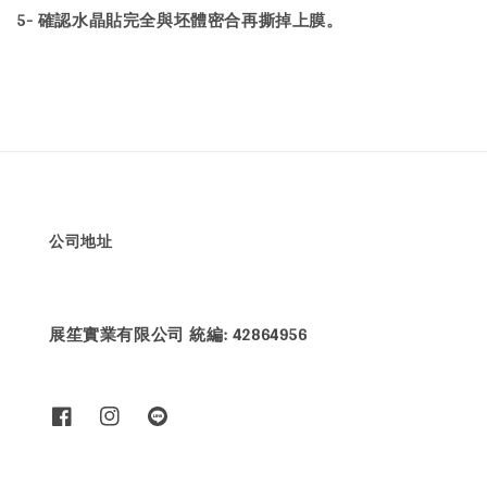
5- 確認水晶貼完全與坯體密合再撕掉上膜。
公司地址
展笙實業有限公司 統編: 42864956