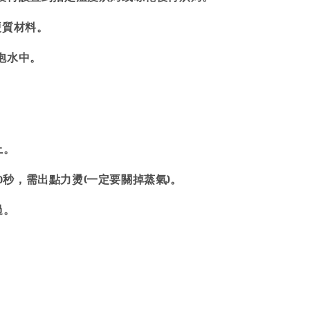
硬質材料。
泡水中。
上。
20秒，需出點力燙(一定要關掉蒸氣)。
過。