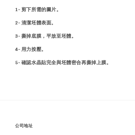
1- 剪下所需的圖片。
2- 清潔坯體表面。
3- 撕掉底膜，平放至坯體。
4- 用力按壓。
5- 確認水晶貼完全與坯體密合再撕掉上膜。
公司地址