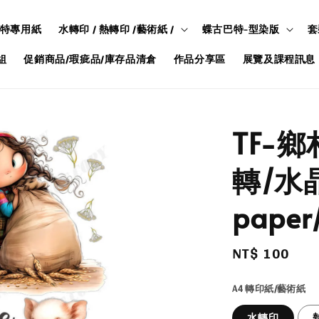
特專用紙
水轉印 / 熱轉印 /藝術紙 /
蝶古巴特-型染版
套
組
促銷商品/瑕疵品/庫存品清倉
作品分享區
展覽及課程訊息
TF-鄉
轉/水晶
paper/
Regular
NT$ 100
price
A4 轉印紙/藝術紙
水轉印