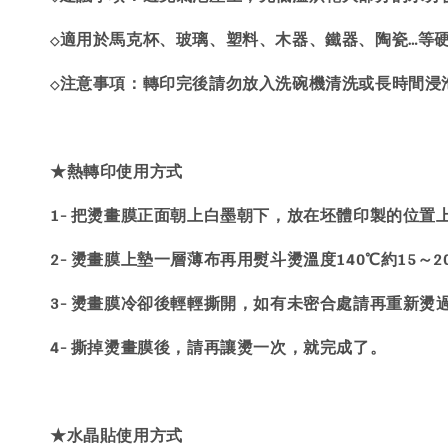
適用於馬克杯、玻璃、塑料、木器、鐵器、陶瓷…等
◇
注意事項：轉印完後請勿放入洗碗機清洗或長時間浸
◇
★熱轉印使用方式
1- 把燙畫膜正面朝上白墨朝下，放在坯體印製的位置
2- 燙畫膜上墊一層薄布再用熨斗燙溫度140℃約15～
3- 燙畫膜冷卻後輕輕撕開，如有未密合處請再重新燙
4- 撕掉燙畫膜後，請再讓燙一次，就完成了。
★水晶貼使用方式