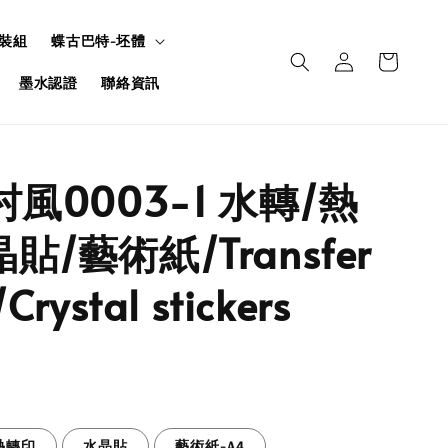
裝組
蝶古巴特-坯體
墨水認證
聯絡資訊
村風0003-1 水轉/熱
貼/藝術紙/Transfer
Crystal stickers
熱轉印
水晶貼
藝術紙-A4