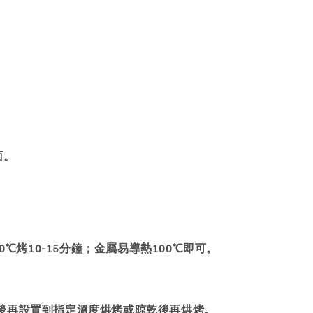
。
面。
℃烤10-15分鐘；金屬易導熱100℃即可。
後再設置到指定溫度烘烤或晾乾後再烘烤。