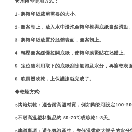
★水轉印使用方式：
1- 將轉印紙裁剪需要的大小。
2- 圖案朝上，放入水中浸泡至轉印模與底紙自然滑動
3- 將轉印紙放置於胚體表面，圖案朝上。
4- 輕壓圖案緩慢拉開底紙，使轉印膜緊貼在坯體上。
5- 定位後利用取下的底紙刮除氣泡及水分，再擦乾表
6- 吹風機吹乾，上保護漆就完成了。
◆乾燥方式:
烤箱烘乾：適合耐高溫材質，例如陶瓷可設定100-200
◇
不耐高溫塑料製品約 50-70℃或晾乾1-3天。
◇
建議事項：避免氣泡產生，先低溫烘乾大部分的水分
◇