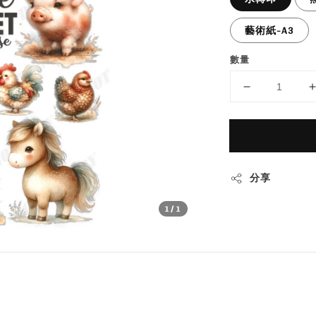
藝術紙-A3
數量
分享
1
/1