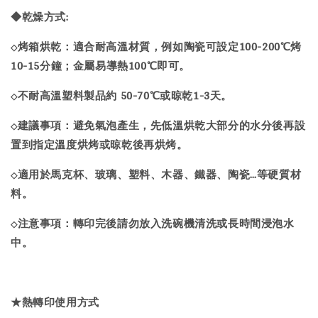
◆乾燥方式:
烤箱烘乾：適合耐高溫材質，例如陶瓷可設定100-200℃烤
◇
10-15分鐘；金屬易導熱100℃即可。
不耐高溫塑料製品約 50-70℃或晾乾1-3天。
◇
建議事項：避免氣泡產生，先低溫烘乾大部分的水分後再設
◇
置到指定溫度烘烤或晾乾後再烘烤。
適用於馬克杯、玻璃、塑料、木器、鐵器、陶瓷…等硬質材
◇
料。
注意事項：轉印完後請勿放入洗碗機清洗或長時間浸泡水
◇
中。
★熱轉印使用方式