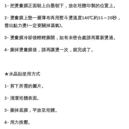
1- 把燙畫膜正面朝上白墨朝下，放在坯體印製的位置上。
2- 燙畫膜上墊一層薄布再用熨斗燙溫度140℃約15～20秒，
需出點力燙(一定要關掉蒸氣)。
3- 燙畫膜冷卻後輕輕撕開，如有未密合處請再重新燙過。
4- 撕掉燙畫膜後，請再讓燙一次，就完成了。
★水晶貼使用方式
1- 剪下所需的圖片。
2- 清潔坯體表面。
3- 撕掉底膜，平放至坯體。
4- 用力按壓。