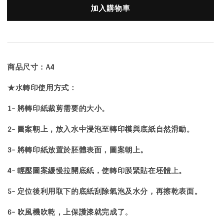
加入購物車
商品尺寸：A4
★水轉印使用方式：
1- 將轉印紙裁剪需要的大小。
2- 圖案朝上，放入水中浸泡至轉印模與底紙自然滑動。
3- 將轉印紙放置於胚體表面，圖案朝上。
4- 輕壓圖案緩慢拉開底紙，使轉印膜緊貼在坯體上。
5- 定位後利用取下的底紙刮除氣泡及水分，再擦乾表面。
6- 吹風機吹乾，上保護漆就完成了。