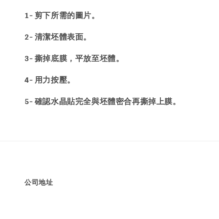
1- 剪下所需的圖片。
2- 清潔坯體表面。
3- 撕掉底膜，平放至坯體。
4- 用力按壓。
5- 確認水晶貼完全與坯體密合再撕掉上膜。
公司地址