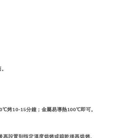
。
面。
℃烤10-15分鐘；金屬易導熱100℃即可。
後再設置到指定溫度烘烤或晾乾後再烘烤。