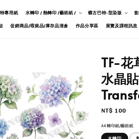
特專用紙
水轉印 / 熱轉印 /藝術紙 /
蝶古巴特-型染版
套
組
促銷商品/瑕疵品/庫存品清倉
作品分享區
展覽及課程訊息
TF-花
水晶貼/
Transf
Regular
NT$ 100
price
A4 轉印紙/藝術紙
水轉印