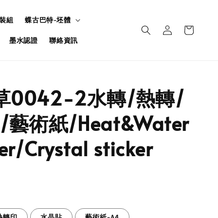
裝組
蝶古巴特-坯體
墨水認證
聯絡資訊
草0042-2水轉/熱轉/
藝術紙/Heat&Water
er/Crystal sticker
熱轉印
水晶貼
藝術紙-A4