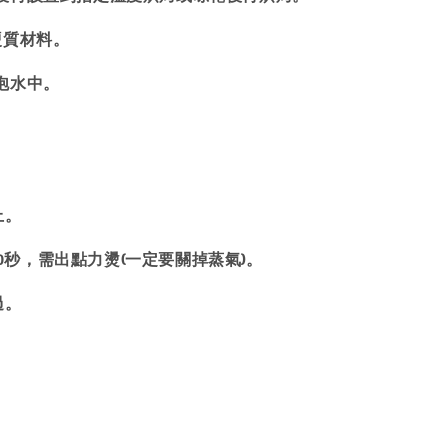
硬質材料。
泡水中。
上。
20秒，需出點力燙(一定要關掉蒸氣)。
過。