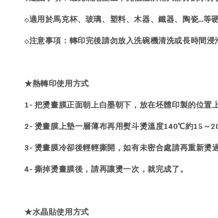
適用於馬克杯、玻璃、塑料、木器、鐵器、陶瓷…等
◇
注意事項：轉印完後請勿放入洗碗機清洗或長時間浸
◇
★熱轉印使用方式
1- 把燙畫膜正面朝上白墨朝下，放在坯體印製的位置
2- 燙畫膜上墊一層薄布再用熨斗燙溫度140℃約15～
3- 燙畫膜冷卻後輕輕撕開，如有未密合處請再重新燙
4- 撕掉燙畫膜後，請再讓燙一次，就完成了。
★水晶貼使用方式