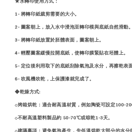
★水轉印使用方式：
1- 將轉印紙裁剪需要的大小。
2- 圖案朝上，放入水中浸泡至轉印模與底紙自然滑動
3- 將轉印紙放置於胚體表面，圖案朝上。
4- 輕壓圖案緩慢拉開底紙，使轉印膜緊貼在坯體上。
5- 定位後利用取下的底紙刮除氣泡及水分，再擦乾表
6- 吹風機吹乾，上保護漆就完成了。
◆乾燥方式:
烤箱烘乾：適合耐高溫材質，例如陶瓷可設定100-200
◇
不耐高溫塑料製品約 50-70℃或晾乾1-3天。
◇
建議事項：避免氣泡產生，先低溫烘乾大部分的水分
◇