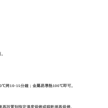
。
面。
℃烤10-15分鐘；金屬易導熱100℃即可。
後再設置到指定溫度烘烤或晾乾後再烘烤。