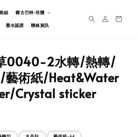
裝組
蝶古巴特-坯體
墨水認證
聯絡資訊
草0040-2水轉/熱轉/
藝術紙/Heat&Water
er/Crystal sticker
熱轉印
水晶貼
藝術紙-A4