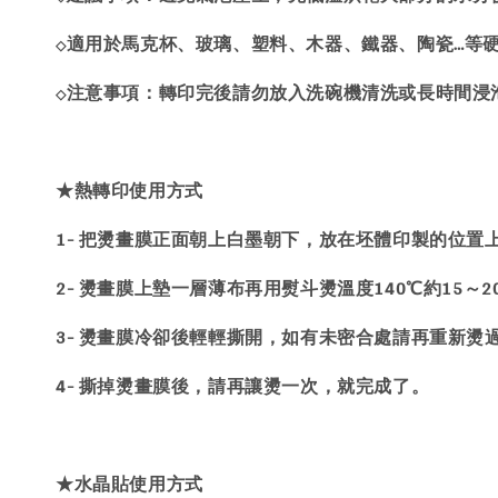
適用於馬克杯、玻璃、塑料、木器、鐵器、陶瓷…等
◇
注意事項：轉印完後請勿放入洗碗機清洗或長時間浸
◇
★熱轉印使用方式
1- 把燙畫膜正面朝上白墨朝下，放在坯體印製的位置
2- 燙畫膜上墊一層薄布再用熨斗燙溫度140℃約15～
3- 燙畫膜冷卻後輕輕撕開，如有未密合處請再重新燙
4- 撕掉燙畫膜後，請再讓燙一次，就完成了。
★水晶貼使用方式