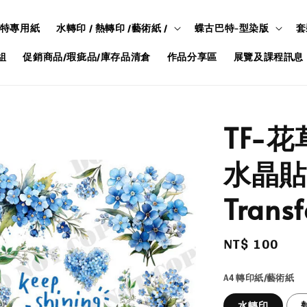
特專用紙
水轉印 / 熱轉印 /藝術紙 /
蝶古巴特-型染版
套
組
促銷商品/瑕疵品/庫存品清倉
作品分享區
展覽及課程訊息
TF-花
水晶貼/
Transf
Regular
NT$ 100
price
A4 轉印紙/藝術紙
水轉印