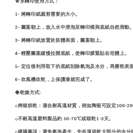
★水轉印使用方式：
1- 將轉印紙裁剪需要的大小。
2- 圖案朝上，放入水中浸泡至轉印模與底紙自然滑動
3- 將轉印紙放置於胚體表面，圖案朝上。
4- 輕壓圖案緩慢拉開底紙，使轉印膜緊貼在坯體上。
5- 定位後利用取下的底紙刮除氣泡及水分，再擦乾表
6- 吹風機吹乾，上保護漆就完成了。
◆乾燥方式:
烤箱烘乾：適合耐高溫材質，例如陶瓷可設定100-200
◇
不耐高溫塑料製品約 50-70℃或晾乾1-3天。
◇
建議事項：避免氣泡產生，先低溫烘乾大部分的水分
◇