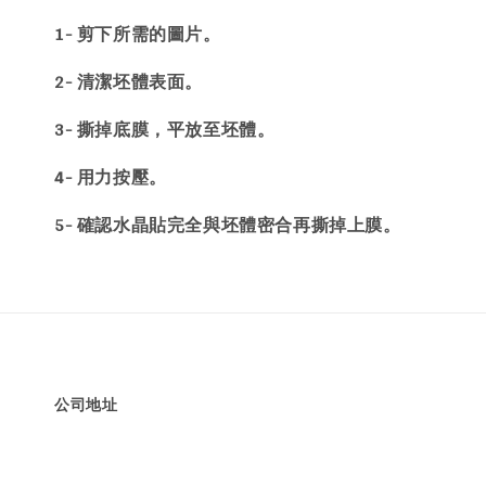
1- 剪下所需的圖片。
2- 清潔坯體表面。
3- 撕掉底膜，平放至坯體。
4- 用力按壓。
5- 確認水晶貼完全與坯體密合再撕掉上膜。
公司地址