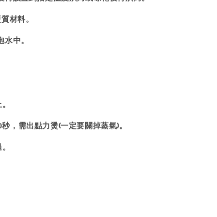
硬質材料。
泡水中。
上。
20秒，需出點力燙(一定要關掉蒸氣)。
過。