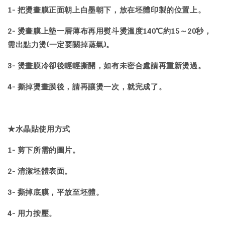
1- 把燙畫膜正面朝上白墨朝下，放在坯體印製的位置上。
2- 燙畫膜上墊一層薄布再用熨斗燙溫度140℃約15～20秒，
需出點力燙(一定要關掉蒸氣)。
3- 燙畫膜冷卻後輕輕撕開，如有未密合處請再重新燙過。
4- 撕掉燙畫膜後，請再讓燙一次，就完成了。
★水晶貼使用方式
1- 剪下所需的圖片。
2- 清潔坯體表面。
3- 撕掉底膜，平放至坯體。
4- 用力按壓。