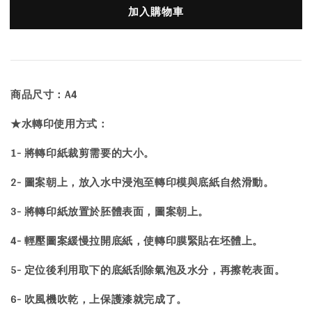
加入購物車
商品尺寸：A4
★水轉印使用方式：
1- 將轉印紙裁剪需要的大小。
2- 圖案朝上，放入水中浸泡至轉印模與底紙自然滑動。
3- 將轉印紙放置於胚體表面，圖案朝上。
4- 輕壓圖案緩慢拉開底紙，使轉印膜緊貼在坯體上。
5- 定位後利用取下的底紙刮除氣泡及水分，再擦乾表面。
6- 吹風機吹乾，上保護漆就完成了。