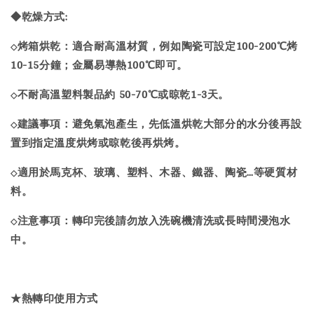
◆乾燥方式:
烤箱烘乾：適合耐高溫材質，例如陶瓷可設定100-200℃烤
◇
10-15分鐘；金屬易導熱100℃即可。
不耐高溫塑料製品約 50-70℃或晾乾1-3天。
◇
建議事項：避免氣泡產生，先低溫烘乾大部分的水分後再設
◇
置到指定溫度烘烤或晾乾後再烘烤。
適用於馬克杯、玻璃、塑料、木器、鐵器、陶瓷…等硬質材
◇
料。
注意事項：轉印完後請勿放入洗碗機清洗或長時間浸泡水
◇
中。
★熱轉印使用方式