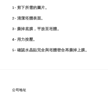
1- 剪下所需的圖片。
2- 清潔坯體表面。
3- 撕掉底膜，平放至坯體。
4- 用力按壓。
5- 確認水晶貼完全與坯體密合再撕掉上膜。
公司地址