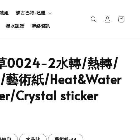
裝組
蝶古巴特-坯體
墨水認證
聯絡資訊
草0024-2水轉/熱轉/
藝術紙/Heat&Water
er/Crystal sticker
熱轉印
水晶貼
藝術紙-A4