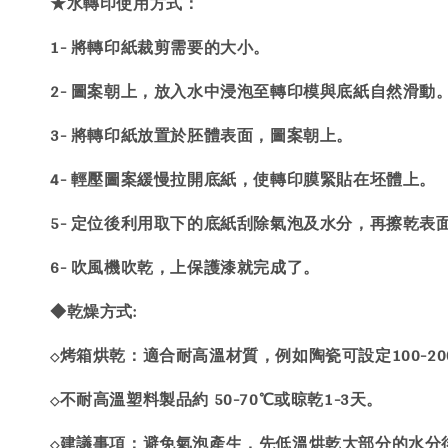
★水轉印使用方式：
1- 將轉印紙裁剪需要的大小。
2- 圖案朝上，放入水中浸泡至轉印模與底紙自然滑動
3- 將轉印紙放置於胚體表面，圖案朝上。
4- 輕壓圖案緩慢拉開底紙，使轉印膜緊貼在坯體上。
5- 定位後利用取下的底紙刮除氣泡及水分，再擦乾表
6- 吹風機吹乾，上保護漆就完成了。
◆乾燥方式:
烤箱烘乾：適合耐高溫材質，例如陶瓷可設定100-200
◇
不耐高溫塑料製品約 50-70℃或晾乾1-3天。
◇
建議事項：避免氣泡產生，先低溫烘乾大部分的水分
◇