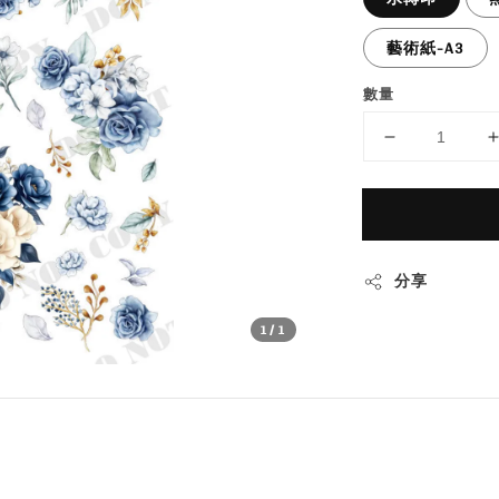
藝術紙-A3
數量
分享
1
/1