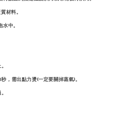
硬質材料。
泡水中。
上。
20秒，需出點力燙(一定要關掉蒸氣)。
過。