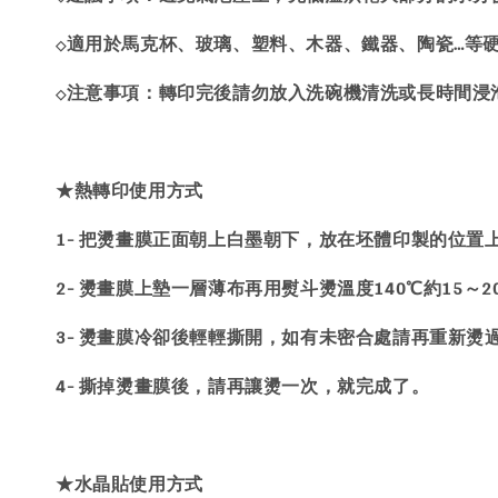
適用於馬克杯、玻璃、塑料、木器、鐵器、陶瓷…等
◇
注意事項：轉印完後請勿放入洗碗機清洗或長時間浸
◇
★熱轉印使用方式
1- 把燙畫膜正面朝上白墨朝下，放在坯體印製的位置
2- 燙畫膜上墊一層薄布再用熨斗燙溫度140℃約15～
3- 燙畫膜冷卻後輕輕撕開，如有未密合處請再重新燙
4- 撕掉燙畫膜後，請再讓燙一次，就完成了。
★水晶貼使用方式