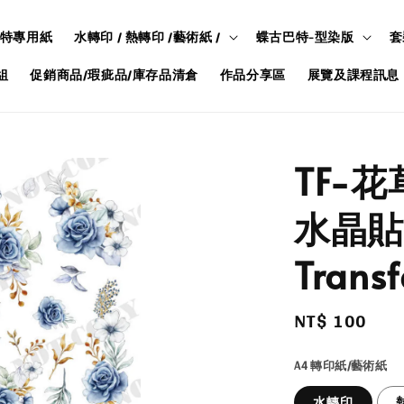
特專用紙
水轉印 / 熱轉印 /藝術紙 /
蝶古巴特-型染版
套
組
促銷商品/瑕疵品/庫存品清倉
作品分享區
展覽及課程訊息
TF-花
水晶貼/
Transf
Regular
NT$ 100
price
A4 轉印紙/藝術紙
水轉印