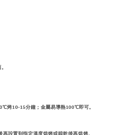
。
面。
℃烤10-15分鐘；金屬易導熱100℃即可。
後再設置到指定溫度烘烤或晾乾後再烘烤。