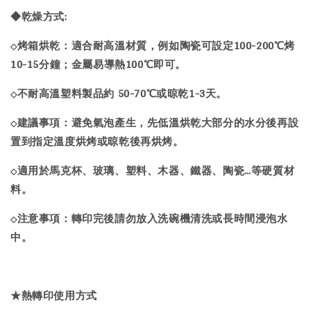
◆乾燥方式:
烤箱烘乾：適合耐高溫材質，例如陶瓷可設定100-200℃烤
◇
10-15分鐘；金屬易導熱100℃即可。
不耐高溫塑料製品約 50-70℃或晾乾1-3天。
◇
建議事項：避免氣泡產生，先低溫烘乾大部分的水分後再設
◇
置到指定溫度烘烤或晾乾後再烘烤。
適用於馬克杯、玻璃、塑料、木器、鐵器、陶瓷…等硬質材
◇
料。
注意事項：轉印完後請勿放入洗碗機清洗或長時間浸泡水
◇
中。
★熱轉印使用方式