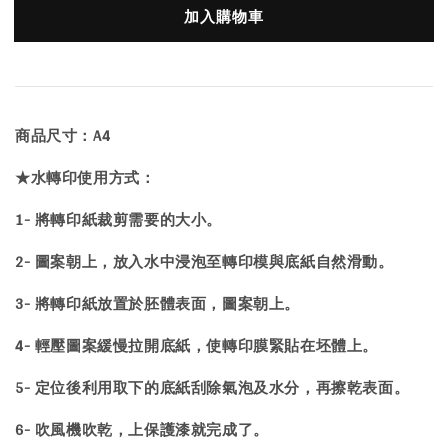
加入購物車
商品尺寸：A4
★水轉印使用方式：
1- 將轉印紙裁剪需要的大小。
2- 圖案朝上，放入水中浸泡至轉印模與底紙自然滑動。
3- 將轉印紙放置於胚體表面，圖案朝上。
4- 輕壓圖案緩慢拉開底紙，使轉印膜緊貼在坯體上。
5- 定位後利用取下的底紙刮除氣泡及水分，再擦乾表面。
6- 吹風機吹乾，上保護漆就完成了。