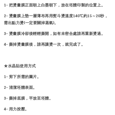
1- 把燙畫膜正面朝上白墨朝下，放在坯體印製的位置上。
2- 燙畫膜上墊一層薄布再用熨斗燙溫度140℃約15～20秒，
需出點力燙(一定要關掉蒸氣)。
3- 燙畫膜冷卻後輕輕撕開，如有未密合處請再重新燙過。
4- 撕掉燙畫膜後，請再讓燙一次，就完成了。
★水晶貼使用方式
1- 剪下所需的圖片。
2- 清潔坯體表面。
3- 撕掉底膜，平放至坯體。
4- 用力按壓。