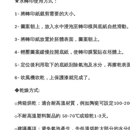
★水轉印使用方式：
1- 將轉印紙裁剪需要的大小。
2- 圖案朝上，放入水中浸泡至轉印模與底紙自然滑動
3- 將轉印紙放置於胚體表面，圖案朝上。
4- 輕壓圖案緩慢拉開底紙，使轉印膜緊貼在坯體上。
5- 定位後利用取下的底紙刮除氣泡及水分，再擦乾表
6- 吹風機吹乾，上保護漆就完成了。
◆乾燥方式:
烤箱烘乾：適合耐高溫材質，例如陶瓷可設定100-200
◇
不耐高溫塑料製品約 50-70℃或晾乾1-3天。
◇
建議事項：避免氣泡產生，先低溫烘乾大部分的水分
◇