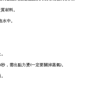
硬質材料。
泡水中。
上。
20秒，需出點力燙(一定要關掉蒸氣)。
過。