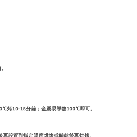
。
面。
℃烤10-15分鐘；金屬易導熱100℃即可。
後再設置到指定溫度烘烤或晾乾後再烘烤。