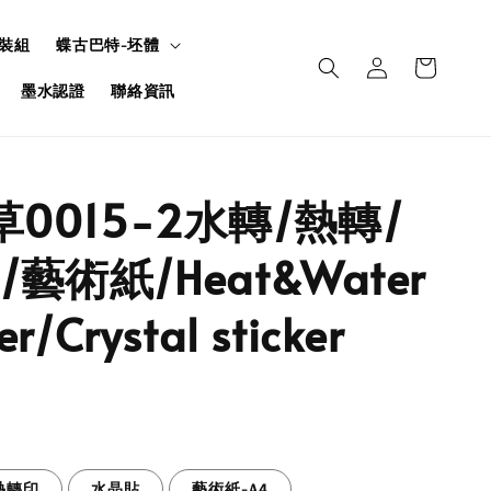
裝組
蝶古巴特-坯體
墨水認證
聯絡資訊
草0015-2水轉/熱轉/
藝術紙/Heat&Water
er/Crystal sticker
熱轉印
水晶貼
藝術紙-A4