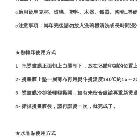
適用於馬克杯、玻璃、塑料、木器、鐵器、陶瓷…等
◇
注意事項：轉印完後請勿放入洗碗機清洗或長時間浸
◇
★熱轉印使用方式
1- 把燙畫膜正面朝上白墨朝下，放在坯體印製的位置
2- 燙畫膜上墊一層薄布再用熨斗燙溫度140℃約15～
3- 燙畫膜冷卻後輕輕撕開，如有未密合處請再重新燙
4- 撕掉燙畫膜後，請再讓燙一次，就完成了。
★水晶貼使用方式