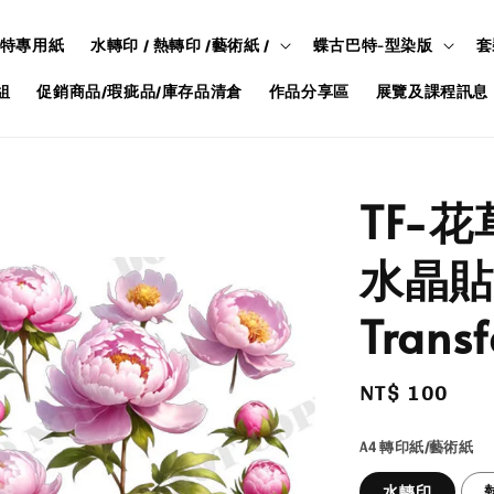
特專用紙
水轉印 / 熱轉印 /藝術紙 /
蝶古巴特-型染版
套
組
促銷商品/瑕疵品/庫存品清倉
作品分享區
展覽及課程訊息
TF-花
水晶貼/
Transf
Regular
NT$ 100
price
A4 轉印紙/藝術紙
水轉印