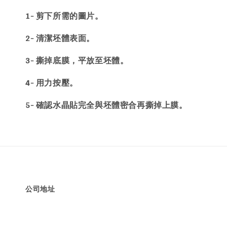
1- 剪下所需的圖片。
2- 清潔坯體表面。
3- 撕掉底膜，平放至坯體。
4- 用力按壓。
5- 確認水晶貼完全與坯體密合再撕掉上膜。
公司地址