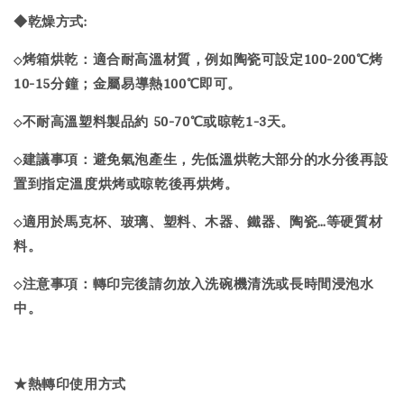
◆乾燥方式:
烤箱烘乾：適合耐高溫材質，例如陶瓷可設定100-200℃烤
◇
10-15分鐘；金屬易導熱100℃即可。
不耐高溫塑料製品約 50-70℃或晾乾1-3天。
◇
建議事項：避免氣泡產生，先低溫烘乾大部分的水分後再設
◇
置到指定溫度烘烤或晾乾後再烘烤。
適用於馬克杯、玻璃、塑料、木器、鐵器、陶瓷…等硬質材
◇
料。
注意事項：轉印完後請勿放入洗碗機清洗或長時間浸泡水
◇
中。
★熱轉印使用方式