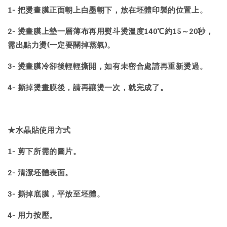
1- 把燙畫膜正面朝上白墨朝下，放在坯體印製的位置上。
2- 燙畫膜上墊一層薄布再用熨斗燙溫度140℃約15～20秒，
需出點力燙(一定要關掉蒸氣)。
3- 燙畫膜冷卻後輕輕撕開，如有未密合處請再重新燙過。
4- 撕掉燙畫膜後，請再讓燙一次，就完成了。
★水晶貼使用方式
1- 剪下所需的圖片。
2- 清潔坯體表面。
3- 撕掉底膜，平放至坯體。
4- 用力按壓。