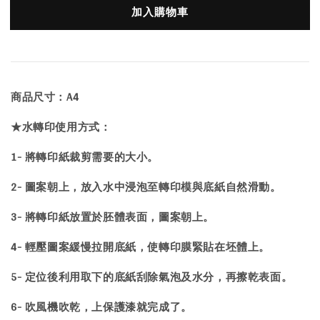
加入購物車
商品尺寸：A4
★水轉印使用方式：
1- 將轉印紙裁剪需要的大小。
2- 圖案朝上，放入水中浸泡至轉印模與底紙自然滑動。
3- 將轉印紙放置於胚體表面，圖案朝上。
4- 輕壓圖案緩慢拉開底紙，使轉印膜緊貼在坯體上。
5- 定位後利用取下的底紙刮除氣泡及水分，再擦乾表面。
6- 吹風機吹乾，上保護漆就完成了。