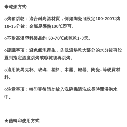
◆乾燥方式:
烤箱烘乾：適合耐高溫材質，例如陶瓷可設定100-200℃烤
◇
10-15分鐘；金屬易導熱100℃即可。
不耐高溫塑料製品約 50-70℃或晾乾1-3天。
◇
建議事項：避免氣泡產生，先低溫烘乾大部分的水分後再設
◇
置到指定溫度烘烤或晾乾後再烘烤。
適用於馬克杯、玻璃、塑料、木器、鐵器、陶瓷…等硬質材
◇
料。
注意事項：轉印完後請勿放入洗碗機清洗或長時間浸泡水
◇
中。
★熱轉印使用方式