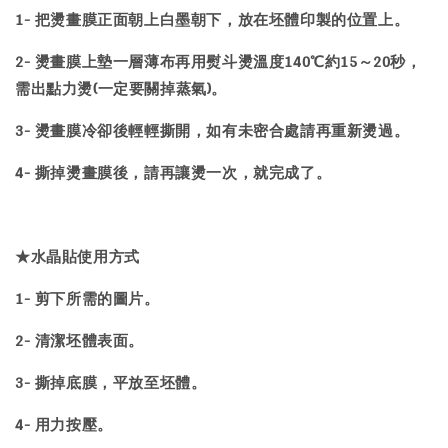
1- 把燙畫膜正面朝上白墨朝下，放在坯體印製的位置上。
2- 燙畫膜上墊一層薄布再用熨斗燙溫度140℃約15～20秒，
需出點力燙(一定要關掉蒸氣)。
3- 燙畫膜冷卻後輕輕撕開，如有未密合處請再重新燙過。
4- 撕掉燙畫膜後，請再讓燙一次，就完成了。
★水晶貼使用方式
1- 剪下所需的圖片。
2- 清潔坯體表面。
3- 撕掉底膜，平放至坯體。
4- 用力按壓。