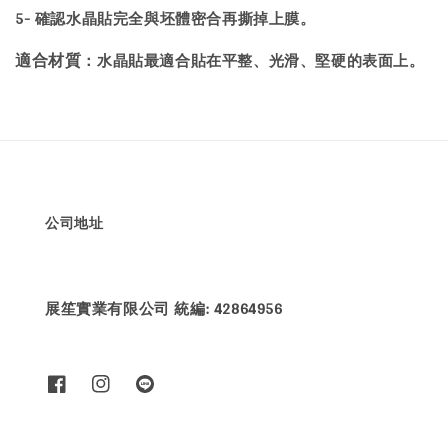
5- 確認水晶貼完全與坯體密合再撕掉上膜。
：水晶貼最適合貼在平整、光滑、堅硬的表面上。
適合材質
公司地址
展笙實業有限公司 統編: 42864956