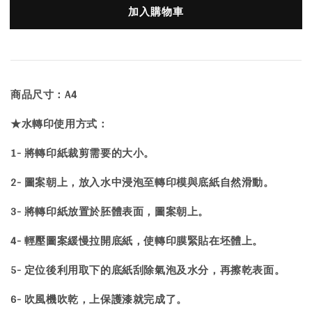
加入購物車
商品尺寸：A4
★水轉印使用方式：
1- 將轉印紙裁剪需要的大小。
2- 圖案朝上，放入水中浸泡至轉印模與底紙自然滑動。
3- 將轉印紙放置於胚體表面，圖案朝上。
4- 輕壓圖案緩慢拉開底紙，使轉印膜緊貼在坯體上。
5- 定位後利用取下的底紙刮除氣泡及水分，再擦乾表面。
6- 吹風機吹乾，上保護漆就完成了。