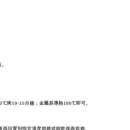
。
面。
℃烤10-15分鐘；金屬易導熱100℃即可。
後再設置到指定溫度烘烤或晾乾後再烘烤。