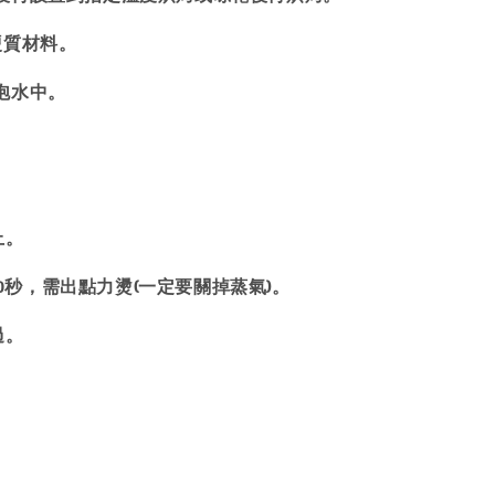
硬質材料。
泡水中。
上。
20秒，需出點力燙(一定要關掉蒸氣)。
過。