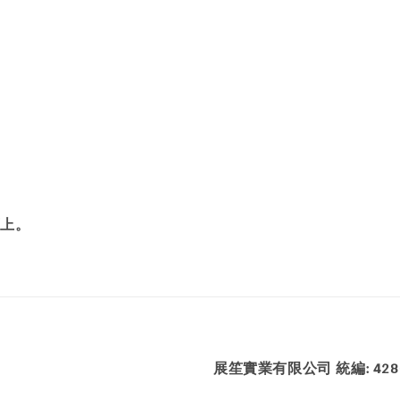
面上。
展笙實業有限公司 統編: 4286