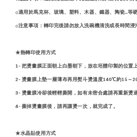
適用於馬克杯、玻璃、塑料、木器、鐵器、陶瓷…等
◇
注意事項：轉印完後請勿放入洗碗機清洗或長時間浸
◇
★熱轉印使用方式
1- 把燙畫膜正面朝上白墨朝下，放在坯體印製的位置
2- 燙畫膜上墊一層薄布再用熨斗燙溫度140℃約15～
3- 燙畫膜冷卻後輕輕撕開，如有未密合處請再重新燙
4- 撕掉燙畫膜後，請再讓燙一次，就完成了。
★水晶貼使用方式