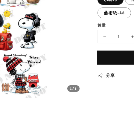
藝術紙-A3
數量
分享
1
/1