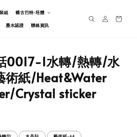
裝組
蝶古巴特-坯體
墨水認證
聯絡資訊
話0017-1水轉/熱轉/水
術紙/Heat&Water
er/Crystal sticker
熱轉印
水晶貼
藝術紙-A4