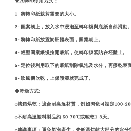
★水轉印使用方式：
1- 將轉印紙裁剪需要的大小。
2- 圖案朝上，放入水中浸泡至轉印模與底紙自然滑動
3- 將轉印紙放置於胚體表面，圖案朝上。
4- 輕壓圖案緩慢拉開底紙，使轉印膜緊貼在坯體上。
5- 定位後利用取下的底紙刮除氣泡及水分，再擦乾表
6- 吹風機吹乾，上保護漆就完成了。
◆乾燥方式:
烤箱烘乾：適合耐高溫材質，例如陶瓷可設定100-200
◇
不耐高溫塑料製品約 50-70℃或晾乾1-3天。
◇
建議事項：避免氣泡產生，先低溫烘乾大部分的水分
◇