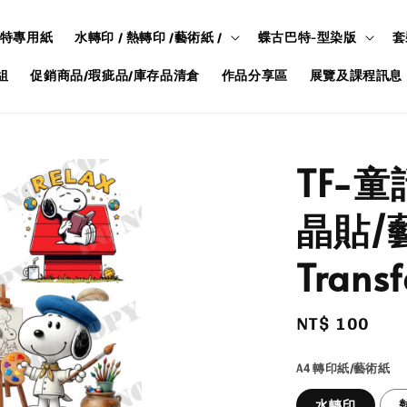
特專用紙
水轉印 / 熱轉印 /藝術紙 /
蝶古巴特-型染版
套
組
促銷商品/瑕疵品/庫存品清倉
作品分享區
展覽及課程訊息
TF-童
晶貼/藝
Transf
Regular
NT$ 100
price
A4 轉印紙/藝術紙
水轉印