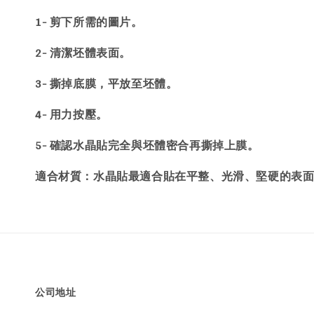
1- 剪下所需的圖片。
2- 清潔坯體表面。
3- 撕掉底膜，平放至坯體。
4- 用力按壓。
5- 確認水晶貼完全與坯體密合再撕掉上膜。
：水晶貼最適合貼在平整、光滑、堅硬的表
適合材質
公司地址