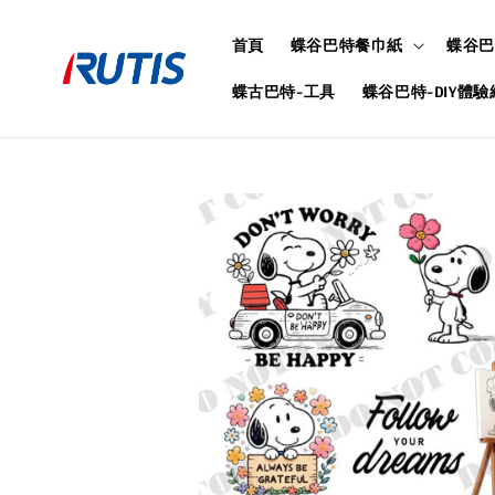
首頁
蝶谷巴特餐巾紙
蝶谷巴
蝶古巴特-工具
蝶谷巴特-DIY體驗