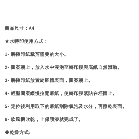
商品尺寸：A4
★水轉印使用方式：
1- 將轉印紙裁剪需要的大小。
2- 圖案朝上，放入水中浸泡至轉印模與底紙自然滑動。
3- 將轉印紙放置於胚體表面，圖案朝上。
4- 輕壓圖案緩慢拉開底紙，使轉印膜緊貼在坯體上。
5- 定位後利用取下的底紙刮除氣泡及水分，再擦乾表面。
6- 吹風機吹乾，上保護漆就完成了。
◆乾燥方式: