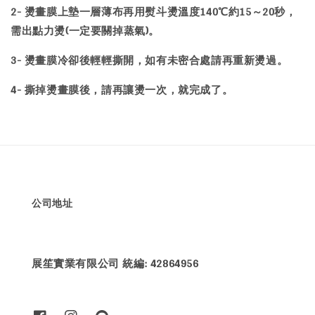
2- 燙畫膜上墊一層薄布再用熨斗燙溫度140℃約15～20秒，
需出點力燙(一定要關掉蒸氣)。
3- 燙畫膜冷卻後輕輕撕開，如有未密合處請再重新燙過。
4- 撕掉燙畫膜後，請再讓燙一次，就完成了。
公司地址
展笙實業有限公司 統編: 42864956