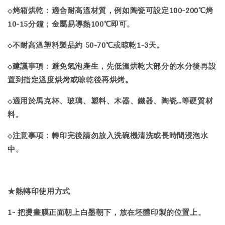
烤箱烘乾：適合耐高溫材質，例如陶瓷可設定100-200℃烤
◇
10-15分鐘；金屬易導熱100℃即可。
不耐高溫塑料製品約 50-70℃或晾乾1-3天。
◇
建議事項：避免氣泡產生，先低溫烘乾大部分的水分後再設
◇
置到指定溫度烘烤或晾乾後再烘烤。
適用於馬克杯、玻璃、塑料、木器、鐵器、陶瓷…等硬質材
◇
料。
注意事項：轉印完後請勿放入洗碗機清洗或長時間浸泡水
◇
中。
★熱轉印使用方式
1- 把燙畫膜正面朝上白墨朝下，放在坯體印製的位置上。