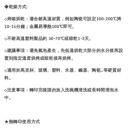
◆乾燥方式:
烤箱烘乾：適合耐高溫材質，例如陶瓷可設定100-200℃烤
◇
10-15分鐘；金屬易導熱100℃即可。
不耐高溫塑料製品約 50-70℃或晾乾1-3天。
◇
建議事項：避免氣泡產生，先低溫烘乾大部分的水分後再設
◇
置到指定溫度烘烤或晾乾後再烘烤。
適用於馬克杯、玻璃、塑料、木器、鐵器、陶瓷…等硬質材
◇
料。
注意事項：轉印完後請勿放入洗碗機清洗或長時間浸泡水
◇
中。
★熱轉印使用方式