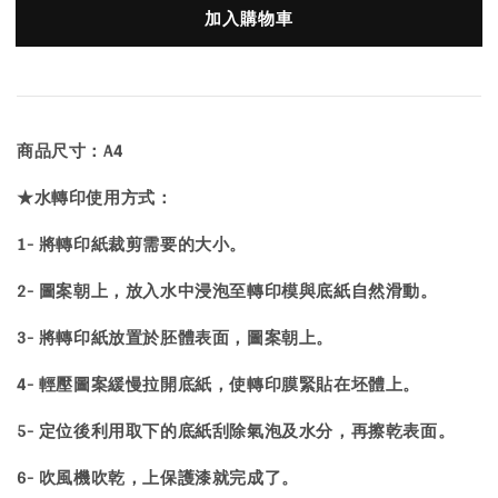
加入購物車
商品尺寸：A4
★水轉印使用方式：
1- 將轉印紙裁剪需要的大小。
2- 圖案朝上，放入水中浸泡至轉印模與底紙自然滑動。
3- 將轉印紙放置於胚體表面，圖案朝上。
4- 輕壓圖案緩慢拉開底紙，使轉印膜緊貼在坯體上。
5- 定位後利用取下的底紙刮除氣泡及水分，再擦乾表面。
6- 吹風機吹乾，上保護漆就完成了。