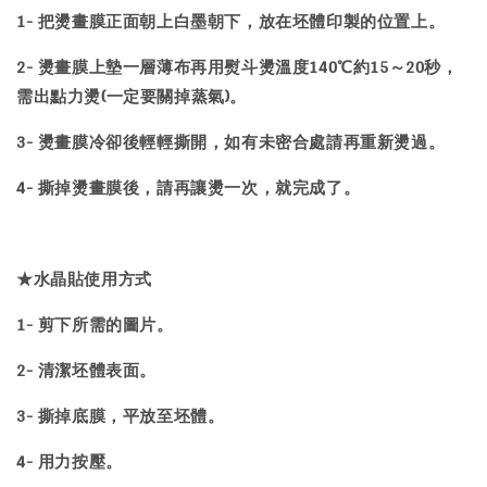
1- 把燙畫膜正面朝上白墨朝下，放在坯體印製的位置上。
2- 燙畫膜上墊一層薄布再用熨斗燙溫度140℃約15～20秒，
需出點力燙(一定要關掉蒸氣)。
3- 燙畫膜冷卻後輕輕撕開，如有未密合處請再重新燙過。
4- 撕掉燙畫膜後，請再讓燙一次，就完成了。
★水晶貼使用方式
1- 剪下所需的圖片。
2- 清潔坯體表面。
3- 撕掉底膜，平放至坯體。
4- 用力按壓。