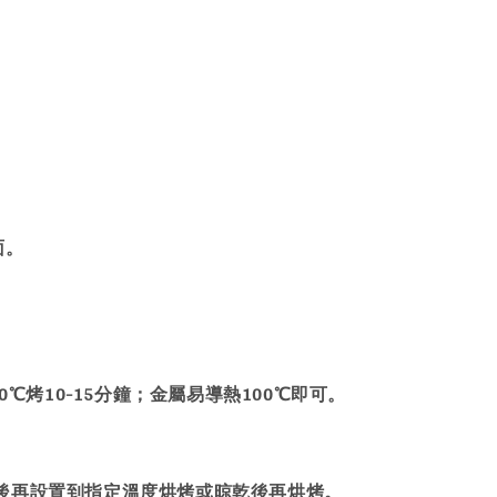
。
面。
℃烤10-15分鐘；金屬易導熱100℃即可。
後再設置到指定溫度烘烤或晾乾後再烘烤。