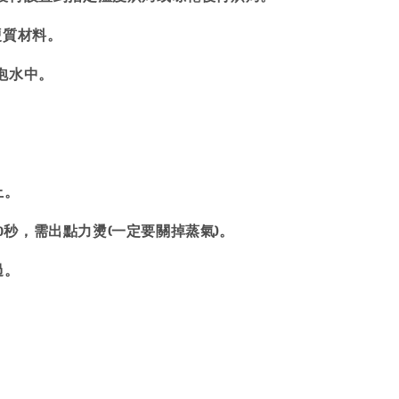
硬質材料。
泡水中。
上。
20秒，需出點力燙(一定要關掉蒸氣)。
過。