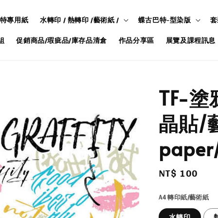
特專用紙
水轉印 / 熱轉印 /藝術紙 /
蝶古巴特-型染版
套
組
促銷商品/瑕疵品/庫存品清倉
作品分享區
展覽及課程訊息
TF-塗
晶貼/藝
paper/
Regular
NT$ 100
price
A4 轉印紙/藝術紙
水轉印