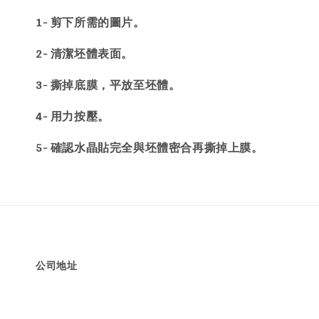
1- 剪下所需的圖片。
2- 清潔坯體表面。
3- 撕掉底膜，平放至坯體。
4- 用力按壓。
5- 確認水晶貼完全與坯體密合再撕掉上膜。
公司地址