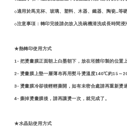
適用於馬克杯、玻璃、塑料、木器、鐵器、陶瓷…等
◇
注意事項：轉印完後請勿放入洗碗機清洗或長時間浸
◇
★熱轉印使用方式
1- 把燙畫膜正面朝上白墨朝下，放在坯體印製的位置
2- 燙畫膜上墊一層薄布再用熨斗燙溫度140℃約15～
3- 燙畫膜冷卻後輕輕撕開，如有未密合處請再重新燙
4- 撕掉燙畫膜後，請再讓燙一次，就完成了。
★水晶貼使用方式