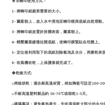
★水轉印使用方式：
1- 將轉印紙裁剪需要的大小。
2- 圖案朝上，放入水中浸泡至轉印模與底紙自然滑動
3- 將轉印紙放置於胚體表面，圖案朝上。
4- 輕壓圖案緩慢拉開底紙，使轉印膜緊貼在坯體上。
5- 定位後利用取下的底紙刮除氣泡及水分，再擦乾表
6- 吹風機吹乾，上保護漆就完成了。
◆乾燥方式:
烤箱烘乾：適合耐高溫材質，例如陶瓷可設定100-200
◇
不耐高溫塑料製品約 50-70℃或晾乾1-3天。
◇
建議事項：避免氣泡產生，先低溫烘乾大部分的水分
◇