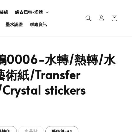
裝組
蝶古巴特-坯體
墨水認證
聯絡資訊
鴉0006-水轉/熱轉/水
術紙/Transfer
Crystal stickers
熱轉印
水晶貼
藝術紙-A4