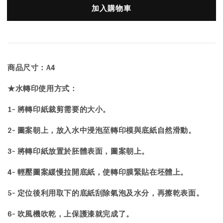
加入購物車
商品尺寸：A4
★水轉印使用方式：
1- 將轉印紙裁剪需要的大小。
2- 圖案朝上，放入水中浸泡至轉印模與底紙自然滑動。
3- 將轉印紙放置於胚體表面，圖案朝上。
4- 輕壓圖案緩慢拉開底紙，使轉印膜緊貼在坯體上。
5- 定位後利用取下的底紙刮除氣泡及水分，再擦乾表面。
6- 吹風機吹乾，上保護漆就完成了。