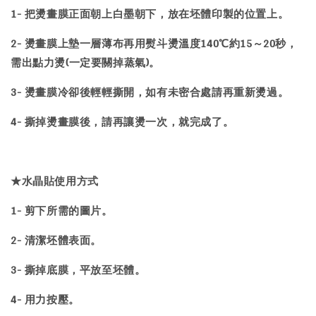
1- 把燙畫膜正面朝上白墨朝下，放在坯體印製的位置上。
2- 燙畫膜上墊一層薄布再用熨斗燙溫度140℃約15～20秒，
需出點力燙(一定要關掉蒸氣)。
3- 燙畫膜冷卻後輕輕撕開，如有未密合處請再重新燙過。
4- 撕掉燙畫膜後，請再讓燙一次，就完成了。
★水晶貼使用方式
1- 剪下所需的圖片。
2- 清潔坯體表面。
3- 撕掉底膜，平放至坯體。
4- 用力按壓。