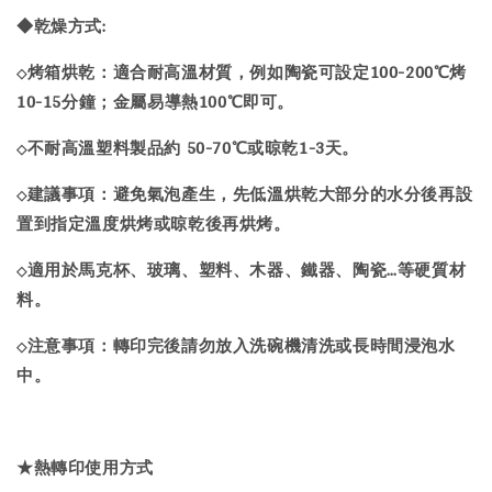
◆乾燥方式:
烤箱烘乾：適合耐高溫材質，例如陶瓷可設定100-200℃烤
◇
10-15分鐘；金屬易導熱100℃即可。
不耐高溫塑料製品約 50-70℃或晾乾1-3天。
◇
建議事項：避免氣泡產生，先低溫烘乾大部分的水分後再設
◇
置到指定溫度烘烤或晾乾後再烘烤。
適用於馬克杯、玻璃、塑料、木器、鐵器、陶瓷…等硬質材
◇
料。
注意事項：轉印完後請勿放入洗碗機清洗或長時間浸泡水
◇
中。
★熱轉印使用方式