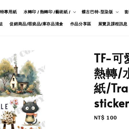
特專用紙
水轉印 / 熱轉印 /藝術紙 /
蝶古巴特-型染版
套
組
促銷商品/瑕疵品/庫存品清倉
作品分享區
展覽及課程訊息
TF-可
熱轉/
紙/Tran
sticke
Regular
NT$ 100
price