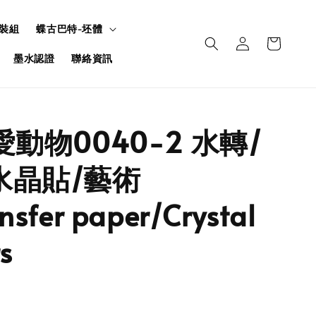
裝組
蝶古巴特-坯體
墨水認證
聯絡資訊
愛動物0040-2 水轉/
水晶貼/藝術
sfer paper/Crystal
rs