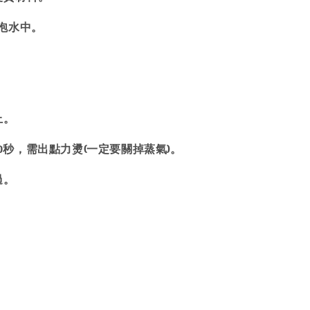
泡水中。
上。
20秒，需出點力燙(一定要關掉蒸氣)。
過。