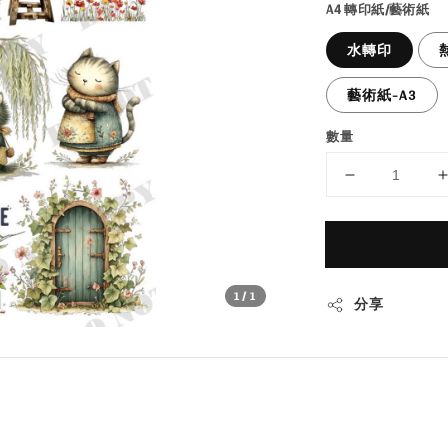
A4 轉印紙/藝術紙
水轉印
藝術紙-A3
數量
1
/1
分享