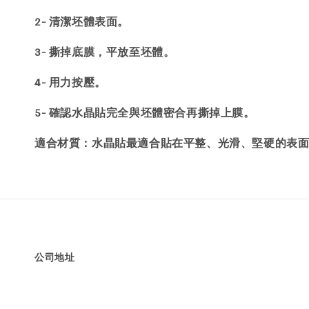
2- 清潔坯體表面。
3- 撕掉底膜，平放至坯體。
4- 用力按壓。
5- 確認水晶貼完全與坯體密合再撕掉上膜。
：水晶貼最適合貼在平整、光滑、堅硬的表
適合材質
公司地址