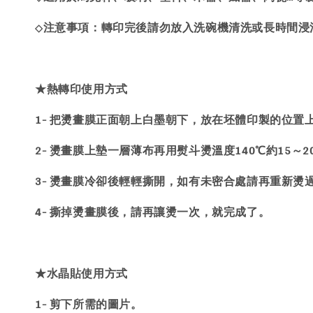
注意事項：轉印完後請勿放入洗碗機清洗或長時間浸
◇
★
熱轉印
使用方式
1- 把燙畫膜正面朝上白墨朝下，放在坯體印製的位置
2- 燙畫膜上墊一層薄布再用熨斗燙溫度140℃約15～
3- 燙畫膜冷卻後輕輕撕開，如有未密合處請再重新燙
4- 撕掉燙畫膜後，請再讓燙一次，就完成了。
★
水晶貼
使用方式
1- 剪下所需的圖片。