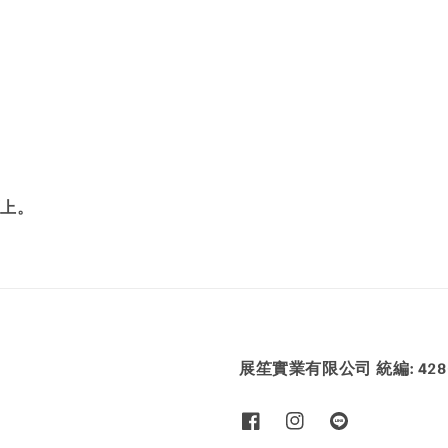
面上。
展笙實業有限公司 統編: 4286