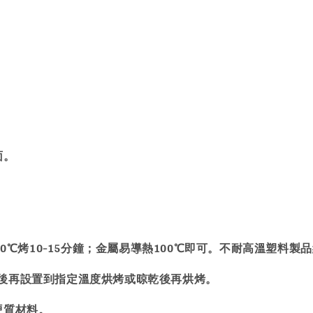
。
面。
℃烤10-15分鐘；金屬易導熱100℃即可。不耐高溫塑料製品約 
後再設置到指定溫度烘烤或晾乾後再烘烤。
硬質材料。