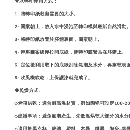
★
水轉印
使用方式：
1- 將轉印紙裁剪需要的大小。
2- 圖案朝上，放入水中浸泡至轉印模與底紙自然滑動
3- 將轉印紙放置於胚體表面，圖案朝上。
4- 輕壓圖案緩慢拉開底紙，使轉印膜緊貼在坯體上。
5- 定位後利用取下的底紙刮除氣泡及水分，再擦乾表
6- 吹風機吹乾，上保護漆就完成了。
◆乾燥方式:
烤箱烘乾：適合耐高溫材質，例如陶瓷可設定100-200
◇
建議事項：避免氣泡產生，先低溫烘乾大部分的水分
◇
適用於馬克杯、玻璃、塑料、木器、鐵器、陶瓷…等
◇