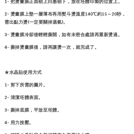
1- 把燙畫膜正面朝上白墨朝下，放在坯體印製的位置上。
2- 燙畫膜上墊一層薄布再用熨斗燙溫度140℃約15～20秒，
需出點力燙(一定要關掉蒸氣)。
3- 燙畫膜冷卻後輕輕撕開，如有未密合處請再重新燙過。
4- 撕掉燙畫膜後，請再讓燙一次，就完成了。
★
水晶貼
使用方式
1- 剪下所需的圖片。
2- 清潔坯體表面。
3- 撕掉底膜，平放至坯體。
4- 用力按壓。