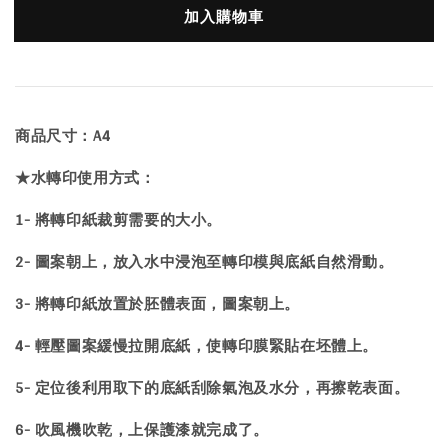
加入購物車
商品尺寸：A4
★
水轉印
使用方式：
1- 將轉印紙裁剪需要的大小。
2- 圖案朝上，放入水中浸泡至轉印模與底紙自然滑動。
3- 將轉印紙放置於胚體表面，圖案朝上。
4- 輕壓圖案緩慢拉開底紙，使轉印膜緊貼在坯體上。
5- 定位後利用取下的底紙刮除氣泡及水分，再擦乾表面。
6- 吹風機吹乾，上保護漆就完成了。