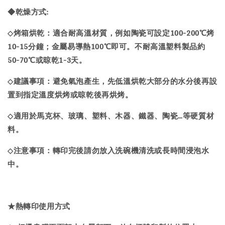
◆乾燥方式:
烤箱烘乾：適合耐高溫材質，例如陶瓷可設定100-200℃烤
◇
10-15分鐘；金屬易導熱100℃即可。不耐高溫塑料製品約
50-70℃或晾乾1-3天。
建議事項：避免氣泡產生，先低溫烘乾大部分的水分後再設
◇
置到指定溫度烘烤或晾乾後再烘烤。
適用於馬克杯、玻璃、塑料、木器、鐵器、陶瓷…等硬質材
◇
料。
注意事項：轉印完後請勿放入洗碗機清洗或長時間浸泡水
◇
中。
★
熱轉印
使用方式