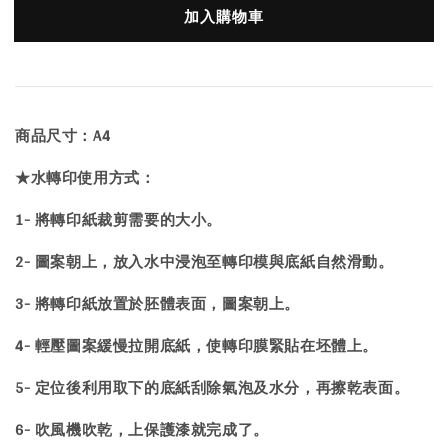
加入購物車
商品尺寸：A4
★
水轉印
使用方式：
1- 將轉印紙裁剪需要的大小。
2- 圖案朝上，放入水中浸泡至轉印模與底紙自然滑動。
3- 將轉印紙放置於胚體表面，圖案朝上。
4- 輕壓圖案緩慢拉開底紙，使轉印膜緊貼在坯體上。
5- 定位後利用取下的底紙刮除氣泡及水分，再擦乾表面。
6- 吹風機吹乾，上保護漆就完成了。