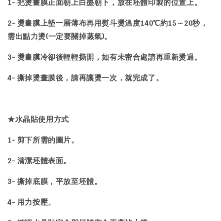
1- 把燙畫膜正面朝上白墨朝下，放在坯體印製的位置上。
2- 燙畫膜上墊一層薄布再用熨斗燙溫度140℃約15～20秒，
需出點力燙(一定要關掉蒸氣)。
3- 燙畫膜冷卻後輕輕撕開，如有未密合處請再重新燙過。
4- 撕掉燙畫膜後，請再讓燙一次，就完成了。
★
水晶貼
使用方式
1- 剪下所需的圖片。
2- 清潔坯體表面。
3- 撕掉底膜，平放至坯體。
4- 用力按壓。