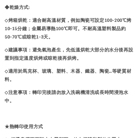
◆乾燥方式:
烤箱烘乾：適合耐高溫材質，例如陶瓷可設定100-200℃烤
◇
10-15分鐘；金屬易導熱100℃即可。不耐高溫塑料製品約
50-70℃或晾乾1-3天。
建議事項：避免氣泡產生，先低溫烘乾大部分的水分後再設
◇
置到指定溫度烘烤或晾乾後再烘烤。
適用於馬克杯、玻璃、塑料、木器、鐵器、陶瓷…等硬質材
◇
料。
注意事項：轉印完後請勿放入洗碗機清洗或長時間浸泡水
◇
中。
★
熱轉印
使用方式