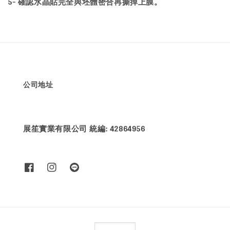
5- 確認水晶貼完全與坯體密合再撕掉上膜。
公司地址
展笙實業有限公司 統編: 42864956