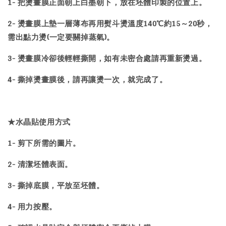
1- 把燙畫膜正面朝上白墨朝下，放在坯體印製的位置上。
2- 燙畫膜上墊一層薄布再用熨斗燙溫度140℃約15～20秒，
需出點力燙(一定要關掉蒸氣)。
3- 燙畫膜冷卻後輕輕撕開，如有未密合處請再重新燙過。
4- 撕掉燙畫膜後，請再讓燙一次，就完成了。
★
水晶貼
使用方式
1- 剪下所需的圖片。
2- 清潔坯體表面。
3- 撕掉底膜，平放至坯體。
4- 用力按壓。