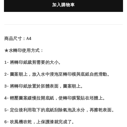
加入購物車
商品尺寸：A4
★
水轉印
使用方式：
1- 將轉印紙裁剪需要的大小。
2- 圖案朝上，放入水中浸泡至轉印模與底紙自然滑動。
3- 將轉印紙放置於胚體表面，圖案朝上。
4- 輕壓圖案緩慢拉開底紙，使轉印膜緊貼在坯體上。
5- 定位後利用取下的底紙刮除氣泡及水分，再擦乾表面。
6- 吹風機吹乾，上保護漆就完成了。