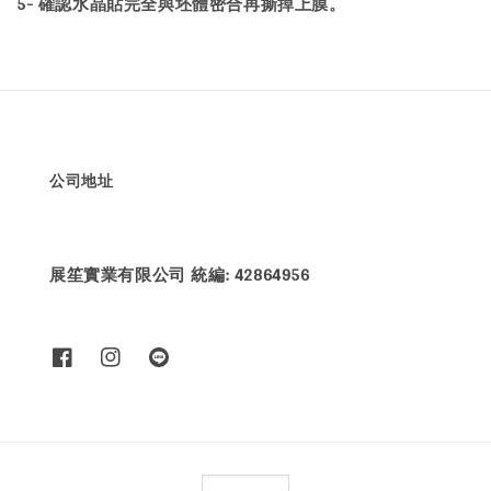
5- 確認水晶貼完全與坯體密合再撕掉上膜。
公司地址
展笙實業有限公司 統編: 42864956