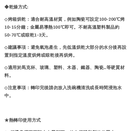
◆乾燥方式:
烤箱烘乾：適合耐高溫材質，例如陶瓷可設定100-200℃烤
◇
10-15分鐘；金屬易導熱100℃即可。不耐高溫塑料製品約
50-70℃或晾乾1-3天。
建議事項：避免氣泡產生，先低溫烘乾大部分的水分後再設
◇
置到指定溫度烘烤或晾乾後再烘烤。
適用於馬克杯、玻璃、塑料、木器、鐵器、陶瓷…等硬質材
◇
料。
注意事項：轉印完後請勿放入洗碗機清洗或長時間浸泡水
◇
中。
★
熱轉印
使用方式