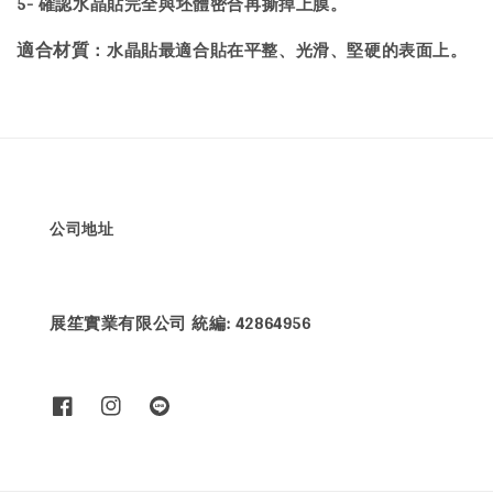
5- 確認水晶貼完全與坯體密合再撕掉上膜。
：水晶貼最適合貼在平整、光滑、堅硬的表面上。
適合材質
公司地址
展笙實業有限公司 統編: 42864956