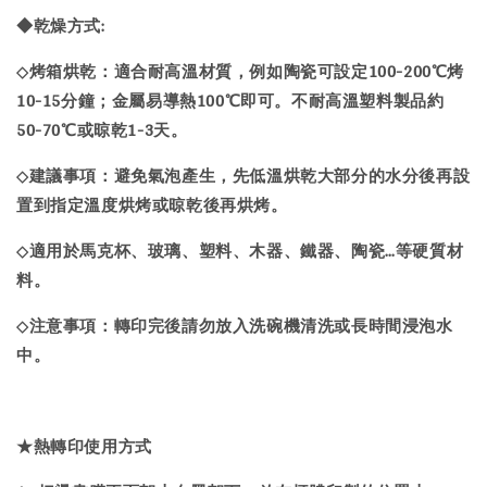
◆乾燥方式:
烤箱烘乾：適合耐高溫材質，例如陶瓷可設定100-200℃烤
◇
10-15分鐘；金屬易導熱100℃即可。不耐高溫塑料製品約
50-70℃或晾乾1-3天。
建議事項：避免氣泡產生，先低溫烘乾大部分的水分後再設
◇
置到指定溫度烘烤或晾乾後再烘烤。
適用於馬克杯、玻璃、塑料、木器、鐵器、陶瓷…等硬質材
◇
料。
注意事項：轉印完後請勿放入洗碗機清洗或長時間浸泡水
◇
中。
★熱轉印使用方式