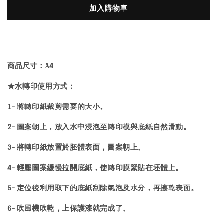
加入購物車
商品尺寸：A4
★水轉印使用方式：
1- 將轉印紙裁剪需要的大小。
2- 圖案朝上，放入水中浸泡至轉印模與底紙自然滑動。
3- 將轉印紙放置於胚體表面，圖案朝上。
4- 輕壓圖案緩慢拉開底紙，使轉印膜緊貼在坯體上。
5- 定位後利用取下的底紙刮除氣泡及水分，再擦乾表面。
6- 吹風機吹乾，上保護漆就完成了。