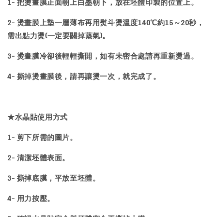
1- 把燙畫膜正面朝上白墨朝下，放在坯體印製的位置上。
2- 燙畫膜上墊一層薄布再用熨斗燙溫度140℃約15～20秒，
需出點力燙(一定要關掉蒸氣)。
3- 燙畫膜冷卻後輕輕撕開，如有未密合處請再重新燙過。
4- 撕掉燙畫膜後，請再讓燙一次，就完成了。
★水晶貼使用方式
1- 剪下所需的圖片。
2- 清潔坯體表面。
3- 撕掉底膜，平放至坯體。
4- 用力按壓。