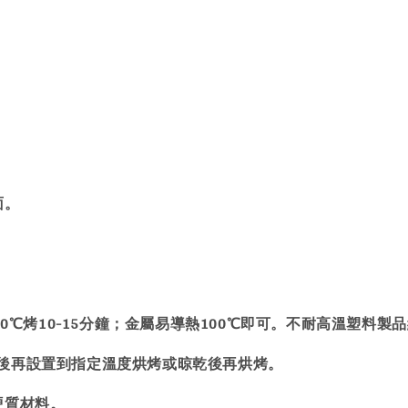
。
面。
℃烤10-15分鐘；金屬易導熱100℃即可。不耐高溫塑料製品約 
後再設置到指定溫度烘烤或晾乾後再烘烤。
硬質材料。