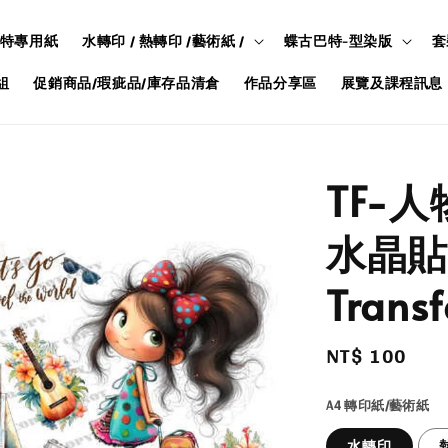
特專用紙
水轉印 / 熱轉印 /藝術紙 /
蝶古巴特-型染版
套
組
促銷商品/瑕疵品/庫存品清倉
作品分享區
展覽及課程訊息
TF-人
水晶貼/
Transf
Regular
NT$ 100
price
A4 轉印紙/藝術紙
水轉印