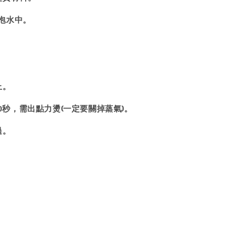
泡水中。
上。
20秒，需出點力燙(一定要關掉蒸氣)。
過。