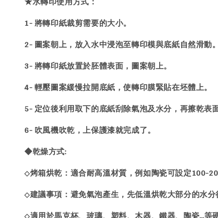
★水轉印使用方式：
1- 將轉印紙裁剪需要的大小。
2- 圖案朝上，放入水中浸泡至轉印模與底紙自然滑動
3- 將轉印紙放置於胚體表面，圖案朝上。
4- 輕壓圖案緩慢拉開底紙，使轉印膜緊貼在坯體上。
5- 定位後利用取下的底紙刮除氣泡及水分，再擦乾表
6- 吹風機吹乾，上保護漆就完成了。
◆乾燥方式:
烤箱烘乾：適合耐高溫材質，例如陶瓷可設定100-200
◇
建議事項：避免氣泡產生，先低溫烘乾大部分的水分
◇
適用於馬克杯、玻璃、塑料、木器、鐵器、陶瓷…等
◇