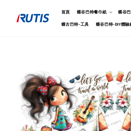
首頁
蝶谷巴特餐巾紙
蝶谷巴
蝶古巴特-工具
蝶谷巴特-DIY體驗