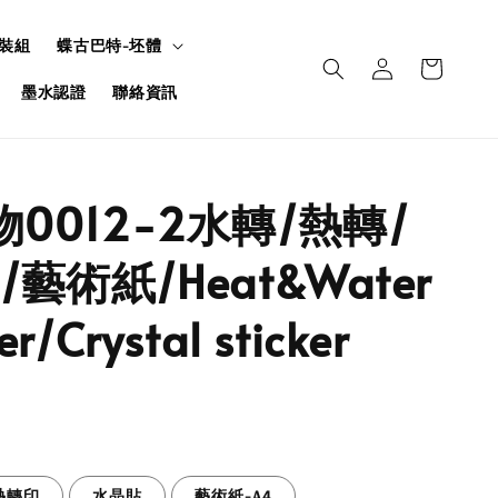
裝組
蝶古巴特-坯體
墨水認證
聯絡資訊
物0012-2水轉/熱轉/
藝術紙/Heat&Water
er/Crystal sticker
熱轉印
水晶貼
藝術紙-A4