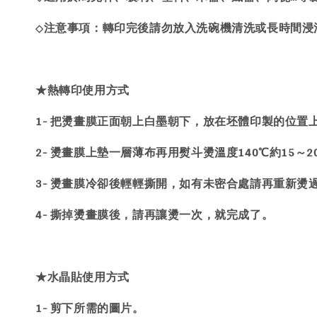
注意事項：轉印完後請勿放入洗碗機清洗或長時間浸
◇
★熱轉印使用方式
1- 把燙畫膜正面朝上白墨朝下，放在坯體印製的位置
2- 燙畫膜上墊一層薄布再用熨斗燙溫度140℃約15～
3- 燙畫膜冷卻後輕輕撕開，如有未密合處請再重新燙
4- 撕掉燙畫膜後，請再讓燙一次，就完成了。
★水晶貼使用方式
1- 剪下所需的圖片。