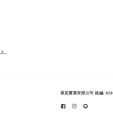
面上。
展笙實業有限公司 統編: 4286