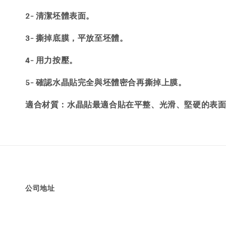
2- 清潔坯體表面。
3- 撕掉底膜，平放至坯體。
4- 用力按壓。
5- 確認水晶貼完全與坯體密合再撕掉上膜。
：水晶貼最適合貼在平整、光滑、堅硬的表
適合材質
公司地址