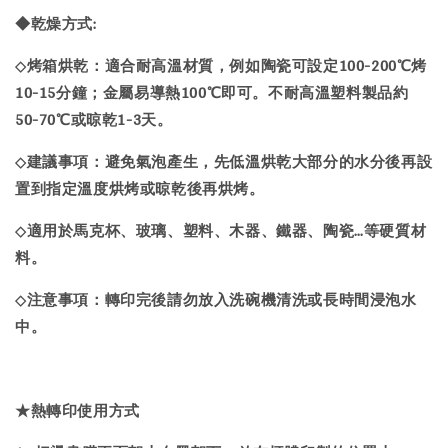
◆乾燥方式:
烤箱烘乾：適合耐高溫材質，例如陶瓷可設定100-200℃烤
◇
10-15分鐘；金屬易導熱100℃即可。不耐高溫塑料製品約
50-70℃或晾乾1-3天。
建議事項：避免氣泡產生，先低溫烘乾大部分的水分後再設
◇
置到指定溫度烘烤或晾乾後再烘烤。
適用於馬克杯、玻璃、塑料、木器、鐵器、陶瓷…等硬質材
◇
料。
注意事項：轉印完後請勿放入洗碗機清洗或長時間浸泡水
◇
中。
★熱轉印使用方式