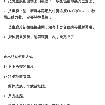
1- 把燙畫膜正面朝上白墨朝下，放在坯體印製的位置上。
2- 燙畫膜上墊一層薄布再用熨斗燙溫度140℃約15～20秒，
需出點力燙(一定要關掉蒸氣)。
3- 燙畫膜冷卻後輕輕撕開，如有未密合處請再重新燙過。
4- 撕掉燙畫膜後，請再讓燙一次，就完成了。
★水晶貼使用方式
1- 剪下所需的圖片。
2- 清潔坯體表面。
3- 撕掉底膜，平放至坯體。
4- 用力按壓。