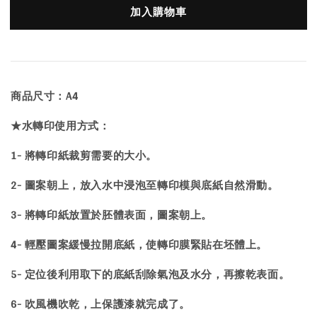
加入購物車
商品尺寸：A4
★水轉印使用方式：
1- 將轉印紙裁剪需要的大小。
2- 圖案朝上，放入水中浸泡至轉印模與底紙自然滑動。
3- 將轉印紙放置於胚體表面，圖案朝上。
4- 輕壓圖案緩慢拉開底紙，使轉印膜緊貼在坯體上。
5- 定位後利用取下的底紙刮除氣泡及水分，再擦乾表面。
6- 吹風機吹乾，上保護漆就完成了。