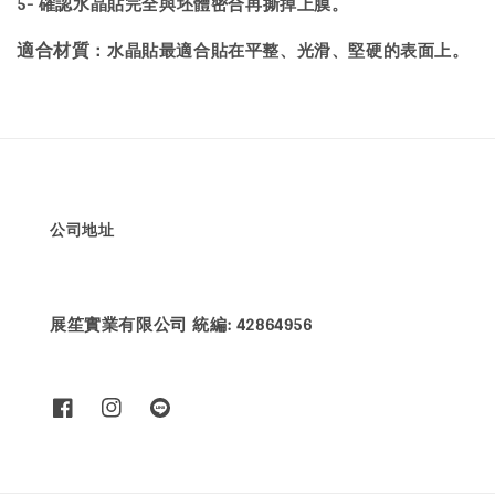
5- 確認水晶貼完全與坯體密合再撕掉上膜。
：水晶貼最適合貼在平整、光滑、堅硬的表面上。
適合材質
公司地址
展笙實業有限公司 統編: 42864956