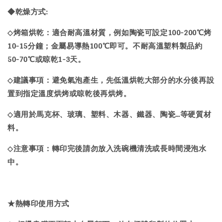
◆乾燥方式:
烤箱烘乾：適合耐高溫材質，例如陶瓷可設定100-200℃烤
◇
10-15分鐘；金屬易導熱100℃即可。不耐高溫塑料製品約
50-70℃或晾乾1-3天。
建議事項：避免氣泡產生，先低溫烘乾大部分的水分後再設
◇
置到指定溫度烘烤或晾乾後再烘烤。
適用於馬克杯、玻璃、塑料、木器、鐵器、陶瓷…等硬質材
◇
料。
注意事項：轉印完後請勿放入洗碗機清洗或長時間浸泡水
◇
中。
★熱轉印使用方式