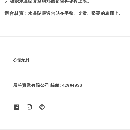
5- 確認水晶貼完全與坯體密合再撕掉上膜。
：水晶貼最適合貼在平整、光滑、堅硬的表面上。
適合材質
公司地址
展笙實業有限公司 統編: 42864956