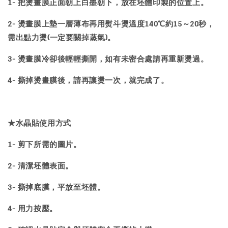
1- 把燙畫膜正面朝上白墨朝下，放在坯體印製的位置上。
2- 燙畫膜上墊一層薄布再用熨斗燙溫度140℃約15～20秒，
需出點力燙(一定要關掉蒸氣)。
3- 燙畫膜冷卻後輕輕撕開，如有未密合處請再重新燙過。
4- 撕掉燙畫膜後，請再讓燙一次，就完成了。
★水晶貼使用方式
1- 剪下所需的圖片。
2- 清潔坯體表面。
3- 撕掉底膜，平放至坯體。
4- 用力按壓。