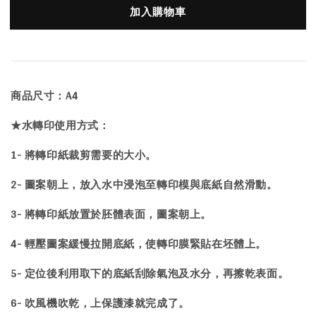
加入購物車
商品尺寸：A4
★水轉印使用方式：
1- 將轉印紙裁剪需要的大小。
2- 圖案朝上，放入水中浸泡至轉印模與底紙自然滑動。
3- 將轉印紙放置於胚體表面，圖案朝上。
4- 輕壓圖案緩慢拉開底紙，使轉印膜緊貼在坯體上。
5- 定位後利用取下的底紙刮除氣泡及水分，再擦乾表面。
6- 吹風機吹乾，上保護漆就完成了。