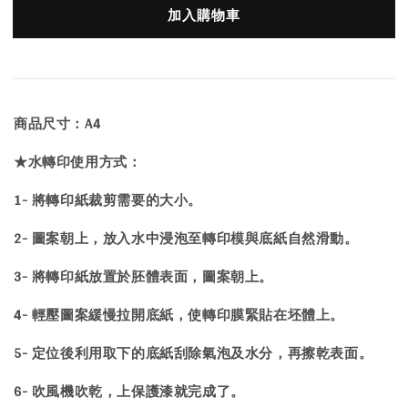
加入購物車
商品尺寸：A4
★水轉印使用方式：
1- 將轉印紙裁剪需要的大小。
2- 圖案朝上，放入水中浸泡至轉印模與底紙自然滑動。
3- 將轉印紙放置於胚體表面，圖案朝上。
4- 輕壓圖案緩慢拉開底紙，使轉印膜緊貼在坯體上。
5- 定位後利用取下的底紙刮除氣泡及水分，再擦乾表面。
6- 吹風機吹乾，上保護漆就完成了。