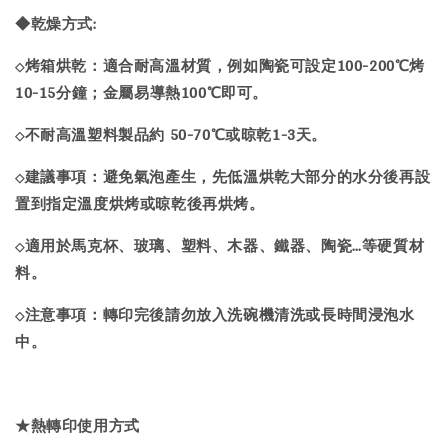
◆乾燥方式:
烤箱烘乾：適合耐高溫材質，例如陶瓷可設定100-200℃烤
◇
10-15分鐘；金屬易導熱100℃即可。
不耐高溫塑料製品約 50-70℃或晾乾1-3天。
◇
建議事項：避免氣泡產生，先低溫烘乾大部分的水分後再設
◇
置到指定溫度烘烤或晾乾後再烘烤。
適用於馬克杯、玻璃、塑料、木器、鐵器、陶瓷…等硬質材
◇
料。
注意事項：轉印完後請勿放入洗碗機清洗或長時間浸泡水
◇
中。
★熱轉印使用方式