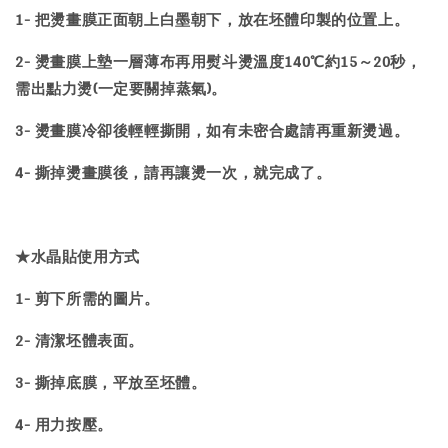
1- 把燙畫膜正面朝上白墨朝下，放在坯體印製的位置上。
2- 燙畫膜上墊一層薄布再用熨斗燙溫度140℃約15～20秒，
需出點力燙(一定要關掉蒸氣)。
3- 燙畫膜冷卻後輕輕撕開，如有未密合處請再重新燙過。
4- 撕掉燙畫膜後，請再讓燙一次，就完成了。
★水晶貼使用方式
1- 剪下所需的圖片。
2- 清潔坯體表面。
3- 撕掉底膜，平放至坯體。
4- 用力按壓。