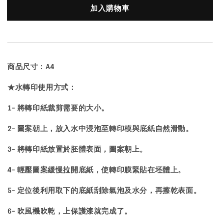
加入購物車
商品尺寸：A4
★水轉印使用方式：
1- 將轉印紙裁剪需要的大小。
2- 圖案朝上，放入水中浸泡至轉印模與底紙自然滑動。
3- 將轉印紙放置於胚體表面，圖案朝上。
4- 輕壓圖案緩慢拉開底紙，使轉印膜緊貼在坯體上。
5- 定位後利用取下的底紙刮除氣泡及水分，再擦乾表面。
6- 吹風機吹乾，上保護漆就完成了。