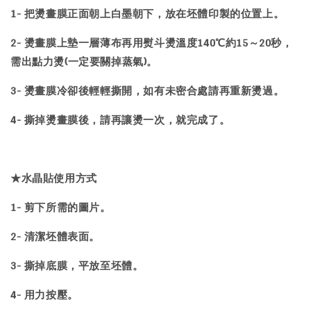
1- 把燙畫膜正面朝上白墨朝下，放在坯體印製的位置上。
2- 燙畫膜上墊一層薄布再用熨斗燙溫度140℃約15～20秒，
需出點力燙(一定要關掉蒸氣)。
3- 燙畫膜冷卻後輕輕撕開，如有未密合處請再重新燙過。
4- 撕掉燙畫膜後，請再讓燙一次，就完成了。
★水晶貼使用方式
1- 剪下所需的圖片。
2- 清潔坯體表面。
3- 撕掉底膜，平放至坯體。
4- 用力按壓。