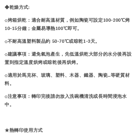
◆乾燥方式:
烤箱烘乾：適合耐高溫材質，例如陶瓷可設定100-200℃烤
◇
10-15分鐘；金屬易導熱100℃即可。
不耐高溫塑料製品約 50-70℃或晾乾1-3天。
◇
建議事項：避免氣泡產生，先低溫烘乾大部分的水分後再設
◇
置到指定溫度烘烤或晾乾後再烘烤。
適用於馬克杯、玻璃、塑料、木器、鐵器、陶瓷…等硬質材
◇
料。
注意事項：轉印完後請勿放入洗碗機清洗或長時間浸泡水
◇
中。
★熱轉印使用方式