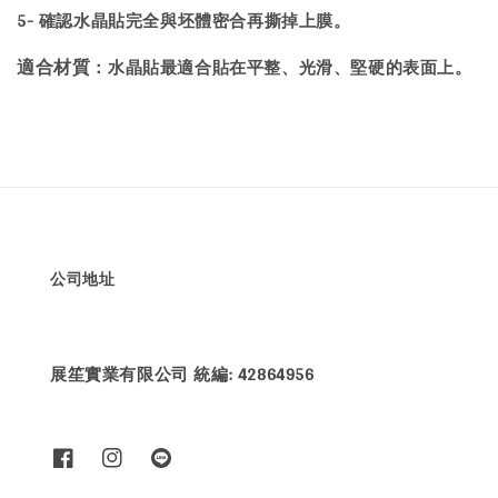
5- 確認水晶貼完全與坯體密合再撕掉上膜。
：水晶貼最適合貼在平整、光滑、堅硬的表面上。
適合材質
公司地址
展笙實業有限公司 統編: 42864956