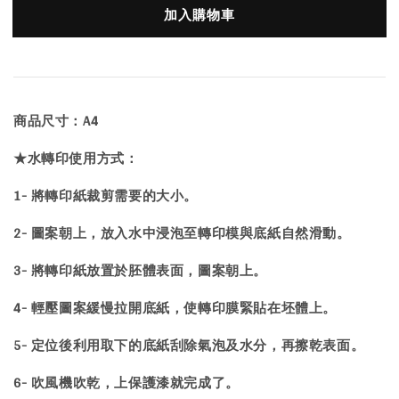
加入購物車
商品尺寸：A4
★水轉印使用方式：
1- 將轉印紙裁剪需要的大小。
2- 圖案朝上，放入水中浸泡至轉印模與底紙自然滑動。
3- 將轉印紙放置於胚體表面，圖案朝上。
4- 輕壓圖案緩慢拉開底紙，使轉印膜緊貼在坯體上。
5- 定位後利用取下的底紙刮除氣泡及水分，再擦乾表面。
6- 吹風機吹乾，上保護漆就完成了。