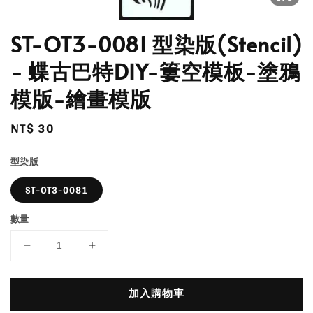
ST-OT3-0081 型染版(Stencil)
- 蝶古巴特DIY-簍空模板-塗鴉
模版-繪畫模版
Regular
NT$ 30
price
型染版
ST-OT3-0081
數量
加入購物車