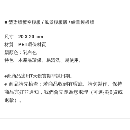
■ 型染版簍空模板 / 風景模板版 / 繪畫模板版 
尺寸：20 X 20 
 cm
材質：PET環保材質
顏顏色：乳白色
特色：本產品環保、易清洗、易使用。
※此商品適用7天鑑賞期非試用期。
※ 商品請先檢查；若商品收到有瑕疵、請勿製作、保持
商品完好並通知，我們會立即為您處理（可選擇換貨或
退款）。