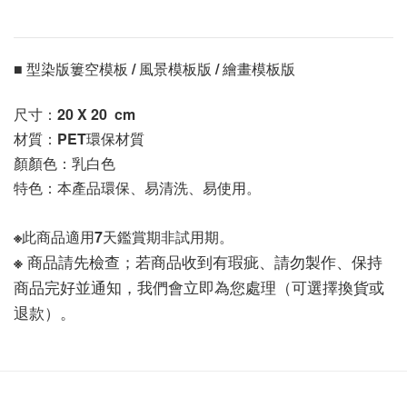
■ 型染版簍空模板 / 風景模板版 / 繪畫模板版 
尺寸：20 X 20 
 cm
材質：PET環保材質
顏顏色：乳白色
特色：本產品環保、易清洗、易使用。
※此商品適用7天鑑賞期非試用期。
※ 商品請先檢查；若商品收到有瑕疵、請勿製作、保持
商品完好並通知，我們會立即為您處理（可選擇換貨或
退款）。