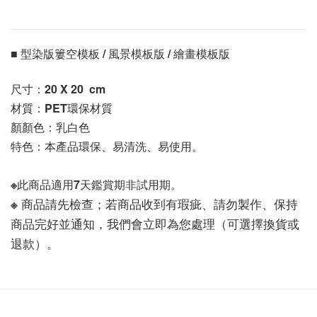
■ 型染版簍空模板 / 風景模板版 / 繪畫模板版 
尺寸：20 X 20 
 cm
材質：PET環保材質
顏顏色：乳白色
特色：本產品環保、易清洗、易使用。
※此商品適用7天鑑賞期非試用期。
※ 商品請先檢查；若商品收到有瑕疵、請勿製作、保持
商品完好並通知，我們會立即為您處理（可選擇換貨或
退款）。