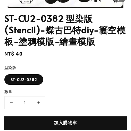
ST-CU2-0382 型染版
(Stencil)-蝶古巴特diy-簍空模
板-塗鴉模版-繪畫模版
Regular
NT$ 40
price
型染版
ST-CU2-0382
數量
加入購物車