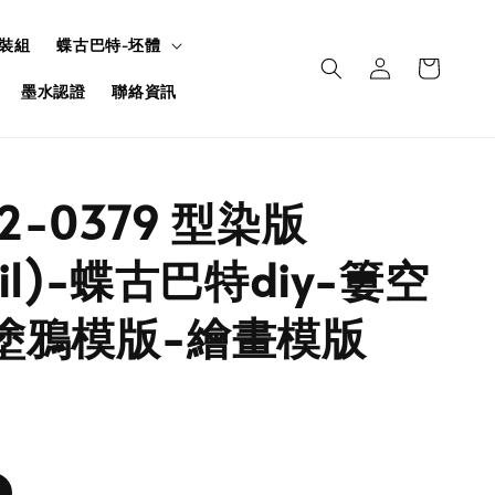
裝組
蝶古巴特-坯體
墨水認證
聯絡資訊
U2-0379 型染版
ncil)-蝶古巴特diy-簍空
塗鴉模版-繪畫模版