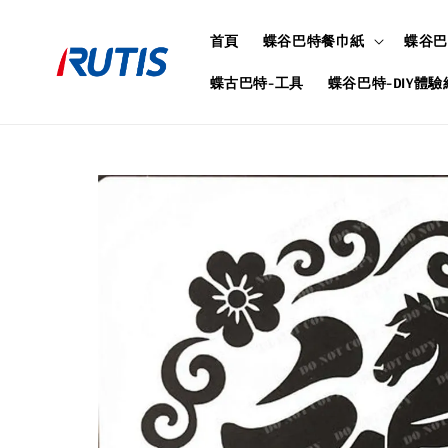
首頁
蝶谷巴特餐巾紙
蝶谷巴
蝶古巴特-工具
蝶谷巴特-DIY體驗