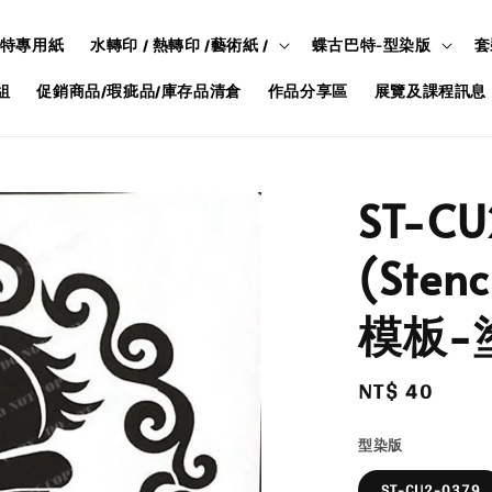
特專用紙
水轉印 / 熱轉印 /藝術紙 /
蝶古巴特-型染版
套
組
促銷商品/瑕疵品/庫存品清倉
作品分享區
展覽及課程訊息
ST-C
(Ste
模板-
Regular
NT$ 40
售完
price
型染版
ST-CU2-0379